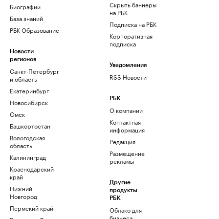
Скрыть баннеры
Биографии
на РБК
База знаний
Подписка на РБК
РБК Образование
Корпоративная
подписка
Новости
регионов
Уведомления
Санкт-Петербург
RSS Новости
и область
Екатеринбург
РБК
Новосибирск
О компании
Омск
Контактная
Башкортостан
информация
Вологодская
Редакция
область
Размещение
Калининград
рекламы
Краснодарский
край
Другие
Нижний
продукты
Новгород
РБК
Пермский край
Облако для
бизнеса