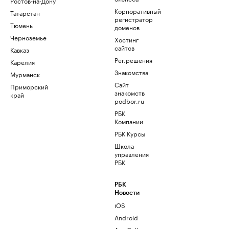
Ростов-на-Дону
Корпоративный
Татарстан
регистратор
Тюмень
доменов
Черноземье
Хостинг
сайтов
Кавказ
Рег.решения
Карелия
Знакомства
Мурманск
Сайт
Приморский
знакомств
край
podbor.ru
РБК
Компании
РБК Курсы
Школа
управления
РБК
РБК
Новости
iOS
Android