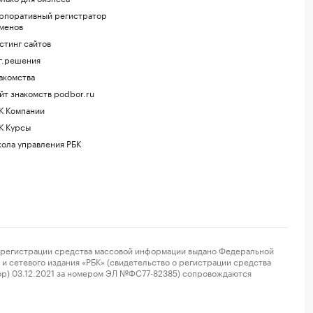
рпоративный регистратор
менов
стинг сайтов
г.решения
акомства
йт знакомств podbor.ru
К Компании
К Курсы
ола управления РБК
регистрации средства массовой информации выдано Федеральной
и сетевого издания «РБК» (свидетельство о регистрации средства
ор) 03.12.2021 за номером ЭЛ №ФС77-82385) сопровождаются