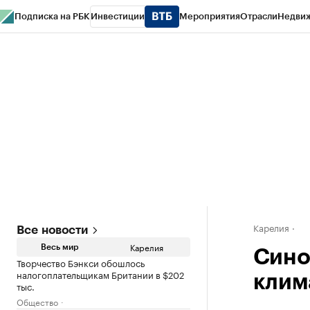
Подписка на РБК
Инвестиции
Мероприятия
Отрасли
Недви
РБК Life
Тренды
Визионеры
Национальные проекты
Город
Стиль
Кр
Конференции СПб
Спецпроекты
Проверка контрагентов
Политика
Карелия
Все новости
Карелия
Весь мир
Сино
Творчество Бэнкси обошлось
налогоплательщикам Британии в $202
клим
тыс.
Общество