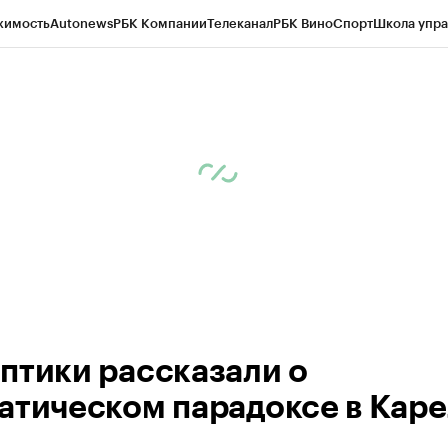
жимость
Autonews
РБК Компании
Телеканал
РБК Вино
Спорт
Школа упра
ипто
РБК Бизнес-среда
Дискуссионный клуб
Исследования
Кредитные 
Экономика
Бизнес
Технологии и медиа
Финансы
Рынок наличной валю
птики рассказали о
атическом парадоксе в Кар