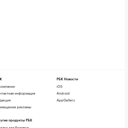
К
РБК Новости
компании
iOS
нтактная информация
Android
дакция
AppGallery
змещение рекламы
угие продукты РБК
лако для бизнеса