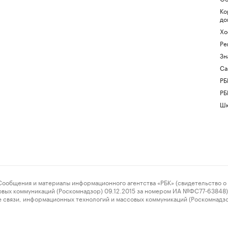
Ко
до
Хо
Ре
Зн
Са
РБ
РБ
Шк
ения и материалы информационного агентства «РБК» (свидетельство о 
овых коммуникаций (Роскомнадзор) 09.12.2015 за номером ИА №ФС77-63848) 
 связи, информационных технологий и массовых коммуникаций (Роскомнадз