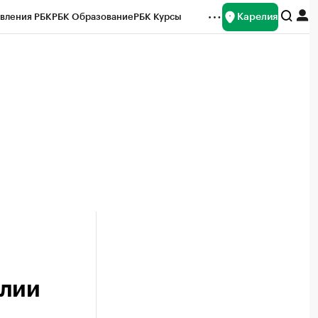
Карелия
вления РБК
РБК Образование
РБК Курсы
рейтинги
Франшизы
Газета
Спецпроекты СПб
ты
елии