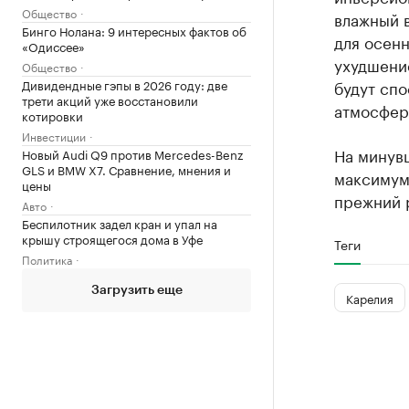
Общество
влажный в
Бинго Нолана: 9 интересных фактов об
для осенн
«Одиссее»
ухудшени
Общество
Дивидендные гэпы в 2026 году: две
будут сп
трети акций уже восстановили
атмосфер
котировки
Инвестиции
На минув
Новый Audi Q9 против Mercedes-Benz
GLS и BMW X7. Сравнение, мнения и
максимум,
цены
прежний р
Авто
Беспилотник задел кран и упал на
крышу строящегося дома в Уфе
Теги
Политика
Загрузить еще
Карелия