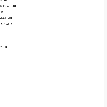
актерная
ть
ижения
 слоях
крыв