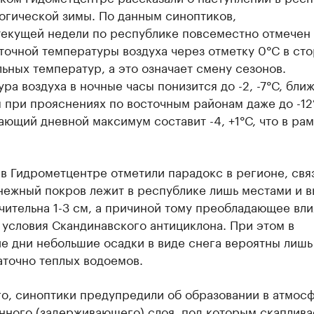
огической зимы. По данным синоптиков,
 текущей недели по республике повсеместно отмечен
очной температуры воздуха через отметку 0°С в ст
ьных температур, а это означает смену сезонов.
ра воздуха в ночные часы понизится до -2, -7°С, ближ
 при прояснениях по восточным районам даже до -12
ющий дневной максимум составит -4, +1°С, что в рам
в Гидрометцентре отметили парадокс в регионе, свя
нежный покров лежит в республике лишь местами и в
чительна 1-3 см, а причиной тому преобладающее вли
условия Скандинавского антициклона. При этом в
е дни небольшие осадки в виде снега вероятны лишь
аточно теплых водоемов.
го, синоптики предупредили об образовании в атмос
нного (задерживающего) слоя, под которым скаплива