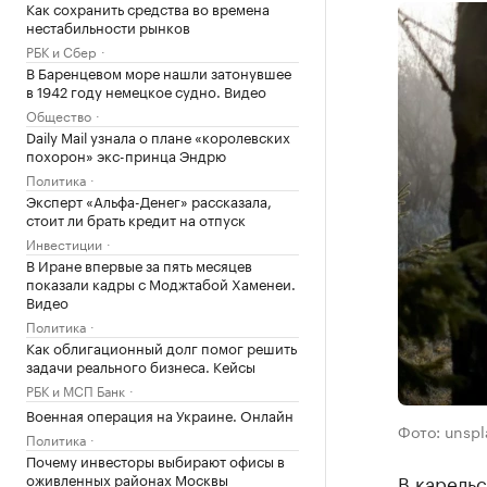
Как сохранить средства во времена
нестабильности рынков
РБК и Сбер
В Баренцевом море нашли затонувшее
в 1942 году немецкое судно. Видео
Общество
Daily Mail узнала о плане «королевских
похорон» экс-принца Эндрю
Политика
Эксперт «Альфа-Денег» рассказала,
стоит ли брать кредит на отпуск
Инвестиции
В Иране впервые за пять месяцев
показали кадры с Моджтабой Хаменеи.
Видео
Политика
Как облигационный долг помог решить
задачи реального бизнеса. Кейсы
РБК и МСП Банк
Военная операция на Украине. Онлайн
Фото: unsp
Политика
Почему инвесторы выбирают офисы в
оживленных районах Москвы
В карельс