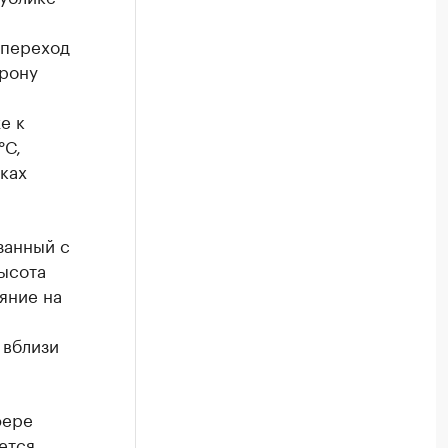
 переход
орону
е к
°С,
ках
занный с
ысота
яние на
 вблизи
фере
ется