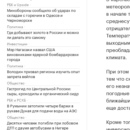
РБК и Upside
метеорол
Минобороны сообщило об ударах по
в начале
складам с горючим в Одессе и
среднесут
Черноморске
Политика
отрицател
Где добывают золото в России и можно
Температу
ли делать это самому
выходным
Инвестиции
преоблада
Мэр Нагасаки назвал США
виновниками ядерной бомбардировки
климата.
города
Политика
При этом 
Володин призвал регионы изучить опыт
запрета вейпов
тем что с
Общество
его незна
Гастрогид по Центральной России:
погодные 
сыры, крокодилы и органический сидр
ближайши
РБК и РСХБ
В Румынии затопили четыре баржи в
еще дост
рукаве Дуная для подачи воды на АЭС
Общество
Кроме то
Десятки человек погибли при лобовом
ДТП с двумя автобусами в Нигере
инверсио