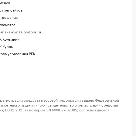
менов
стинг сайтов
г.решения
акомства
йт знакомств podbor.ru
К Компании
К Курсы
ола управления РБК
регистрации средства массовой информации выдано Федеральной
и сетевого издания «РБК» (свидетельство о регистрации средства
ор) 03.12.2021 за номером ЭЛ №ФС77-82385) сопровождаются