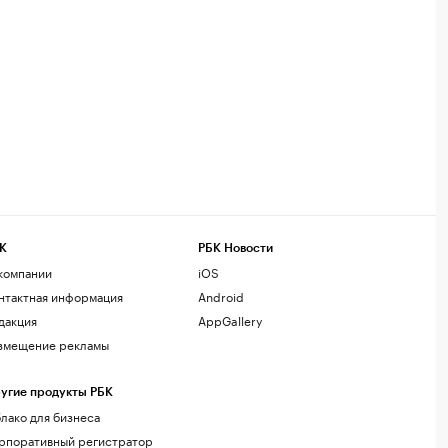
К
РБК Новости
компании
iOS
нтактная информация
Android
дакция
AppGallery
змещение рекламы
угие продукты РБК
лако для бизнеса
рпоративный регистратор