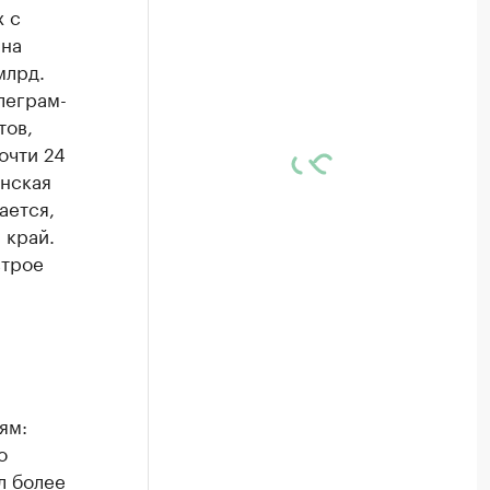
х с
 на
млрд.
леграм-
тов,
очти 24
анская
ается,
 край.
втрое
ям:
о
л более