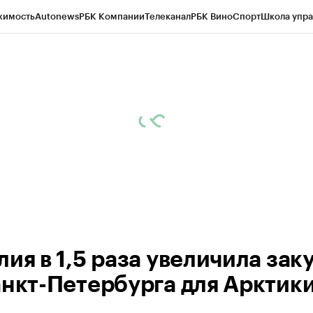
жимость
Autonews
РБК Компании
Телеканал
РБК Вино
Спорт
Школа упра
ипто
РБК Бизнес-среда
Дискуссионный клуб
Исследования
Кредитные 
Экономика
Бизнес
Технологии и медиа
Финансы
Рынок наличной валю
ия в 1,5 раза увеличила зак
анкт-Петербурга для Арктик