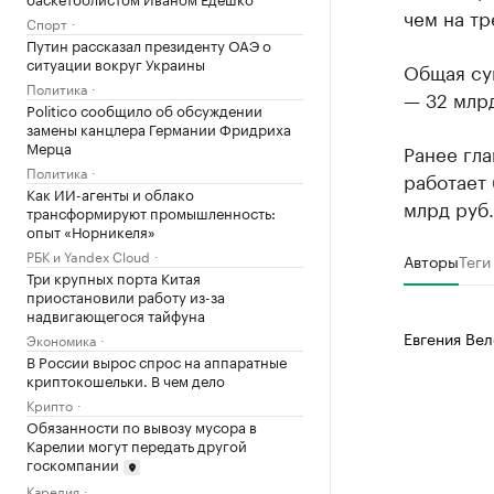
чем на тр
Спорт
Путин рассказал президенту ОАЭ о
ситуации вокруг Украины
Общая сум
Политика
— 32 млрд
Politico сообщило об обсуждении
замены канцлера Германии Фридриха
Мерца
Ранее гл
Политика
работает
Как ИИ-агенты и облако
млрд руб
трансформируют промышленность:
опыт «Норникеля»
РБК и Yandex Cloud
Авторы
Теги
Три крупных порта Китая
приостановили работу из-за
надвигающегося тайфуна
Евгения Вел
Экономика
В России вырос спрос на аппаратные
криптокошельки. В чем дело
Крипто
Обязанности по вывозу мусора в
Карелии могут передать другой
госкомпании
Карелия