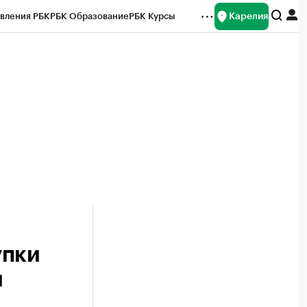
Карелия
вления РБК
РБК Образование
РБК Курсы
рейтинги
Франшизы
Газета
Спецпроекты СПб
ты
упки
и