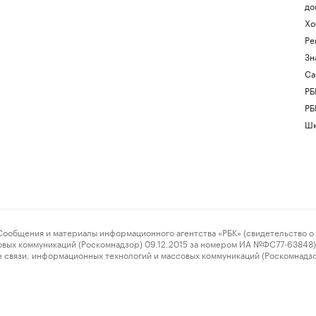
до
Хо
Ре
Зн
Са
РБ
РБ
Шк
ения и материалы информационного агентства «РБК» (свидетельство о 
овых коммуникаций (Роскомнадзор) 09.12.2015 за номером ИА №ФС77-63848) 
 связи, информационных технологий и массовых коммуникаций (Роскомнадз