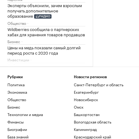
Эксперты объяснили, зачем взрослым
получать дополнительное
образование
РАДИО
Общество
Wildberries сообщила о партнерских
хабах для хранения товаров продавцов
Бизнес
Цены на медь показали самый долгий
период роста с 2020 года
Инвестиции
Собянин отчитался о строительстве
соцобъектов в Москве
Общество
Рубрики
Новости регионов
Назван район Москвы с ростом цен на
Политика
Санкт-Петербург и область
новостройки в июле в 1,75 раза
Экономика
Екатеринбург
Недвижимость
Общество
Новосибирск
Каллас заявила о новых санкциях
Бизнес
Омск
против России
Технологии и медиа
Башкортостан
Политика
Финансы
Вологодская область
Загрузить еще
Биографии
Калининград
База знаний
Краснодарский край