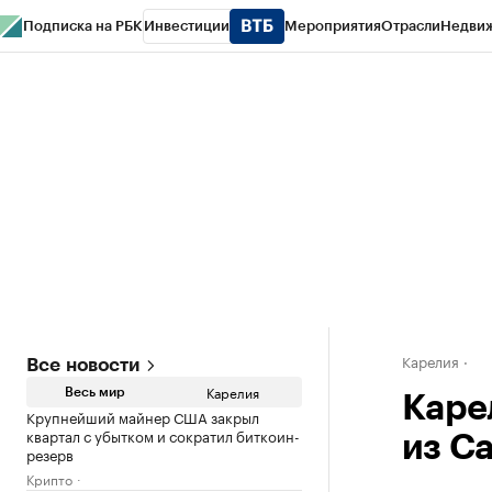
Подписка на РБК
Инвестиции
Мероприятия
Отрасли
Недви
РБК Life
Тренды
Визионеры
Национальные проекты
Город
Стиль
Кр
Конференции СПб
Спецпроекты
Проверка контрагентов
Политика
Карелия
Все новости
Карелия
Весь мир
Карел
Крупнейший майнер США закрыл
квартал с убытком и сократил биткоин-
из С
резерв
Крипто