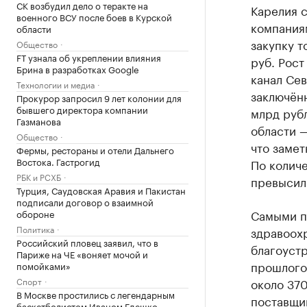
СК возбудил дело о теракте на
Карелия с
военного ВСУ после боев в Курской
компаниям
области
закупку т
Общество
FT узнала об укреплении влияния
руб. Рост
Брина в разработках Google
канал Сев
Технологии и медиа
заключён
Прокурор запросил 9 лет колонии для
бывшего директора компании
млрд рубл
Газманова
области —
Общество
что замет
Фермы, рестораны и отели Дальнего
Востока. Гастрогид
По количе
РБК и РСХБ
превысил
Турция, Саудовская Аравия и Пакистан
подписали договор о взаимной
Самыми п
обороне
Политика
здравоох
Российский пловец заявил, что в
благоустр
Париже на ЧЕ «воняет мочой и
прошлого
помойками»
Спорт
около 370
В Москве простились с легендарным
поставщи
баскетболистом Иваном Едешко