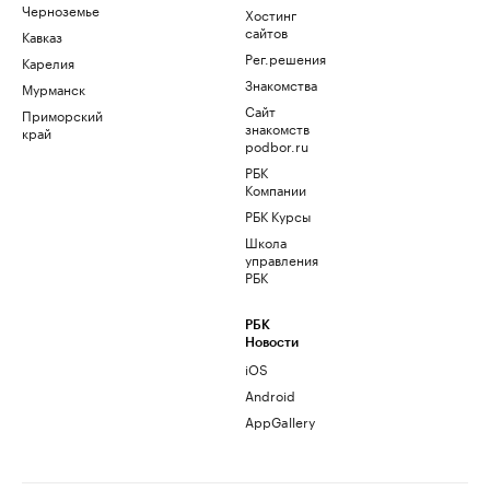
Черноземье
Хостинг
сайтов
Кавказ
Рег.решения
Карелия
Знакомства
Мурманск
Сайт
Приморский
знакомств
край
podbor.ru
РБК
Компании
РБК Курсы
Школа
управления
РБК
РБК
Новости
iOS
Android
AppGallery