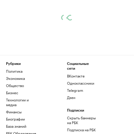
Рубрики
Социальные
сети
Политика
ВКонтакте
Экономика
Одноклассники
Общество
Telegram
Бизнес
Дзен
Технологии и
медиа
Финансы
Подписки
Скрыть баннеры
Биографии
на РБК
База знаний
Подписка на РБК
РБК Образование