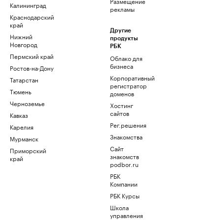
Размещение
Калининград
рекламы
Краснодарский
край
Другие
Нижний
продукты
Новгород
РБК
Пермский край
Облако для
бизнеса
Ростов-на-Дону
Корпоративный
Татарстан
регистратор
Тюмень
доменов
Черноземье
Хостинг
сайтов
Кавказ
Рег.решения
Карелия
Знакомства
Мурманск
Сайт
Приморский
знакомств
край
podbor.ru
РБК
Компании
РБК Курсы
Школа
управления