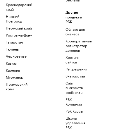
Краснодарский
край
Другие
Нижний
продукты
Новгород
РБК
Пермский край
Облако для
бизнеса
Ростов-на-Дону
Корпоративный
Татарстан
регистратор
Тюмень
доменов
Черноземье
Хостинг
сайтов
Кавказ
Рег.решения
Карелия
Знакомства
Мурманск
Сайт
Приморский
знакомств
край
podbor.ru
РБК
Компании
РБК Курсы
Школа
управления
РБК