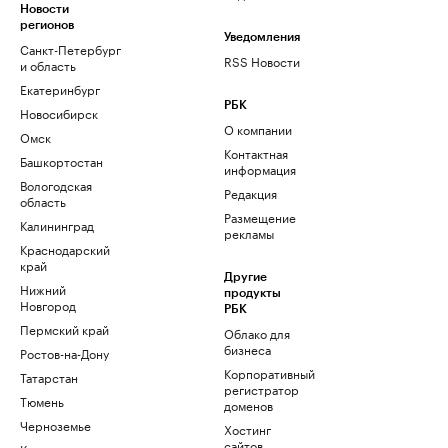
Новости
регионов
Уведомления
Санкт-Петербург
RSS Новости
и область
Екатеринбург
РБК
Новосибирск
О компании
Омск
Контактная
Башкортостан
информация
Вологодская
Редакция
область
Размещение
Калининград
рекламы
Краснодарский
край
Другие
Нижний
продукты
Новгород
РБК
Пермский край
Облако для
бизнеса
Ростов-на-Дону
Корпоративный
Татарстан
регистратор
Тюмень
доменов
Черноземье
Хостинг
сайтов