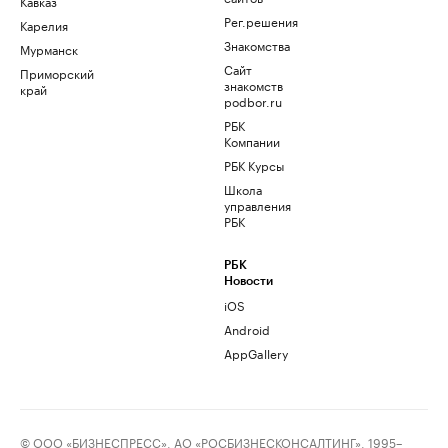
Кавказ
Рег.решения
Карелия
Знакомства
Мурманск
Сайт
Приморский
знакомств
край
podbor.ru
РБК
Компании
РБК Курсы
Школа
управления
РБК
РБК
Новости
iOS
Android
AppGallery
© ООО «БИЗНЕСПРЕСС», АО «РОСБИЗНЕСКОНСАЛТИНГ», 1995–