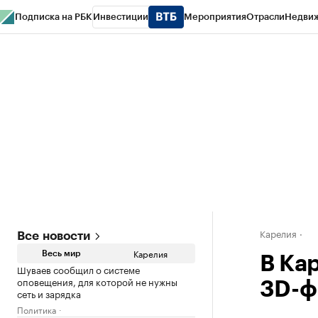
Подписка на РБК
Инвестиции
Мероприятия
Отрасли
Недви
РБК Life
Тренды
Визионеры
Национальные проекты
Город
Стиль
Кр
Конференции СПб
Спецпроекты
Проверка контрагентов
Политика
Карелия
Все новости
Карелия
Весь мир
В Ка
Шуваев сообщил о системе
оповещения, для которой не нужны
3D-ф
сеть и зарядка
Политика