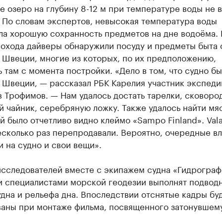
 озеро на глубину 8-12 м при температуре воды не 
 По словам экспертов, невысокая температура воды
ла хорошую сохранность предметов на дне водоёма. 
рохода дайверы обнаружили посуду и предметы быта 
 Швеции, многие из которых, по их предположению,
 там с момента постройки. «Дело в том, что судно б
 Швеции, — рассказал РБК Карелия участник экспед
 Трофимов. — Нам удалось достать тарелки, сковоро
 чайник, серебряную ложку. Также удалось найти мя
й было отчетливо видно клеймо «Sampo Finland». Va
несколько раз перепродавали. Вероятно, очередные в
 на судно и свои вещи».
исследователей вместе с экипажем судна «Гидрограф
и специалистами морской геодезии выполнят подвод
дна и рельефа дна. Впоследствии отснятые кадры бу
ваны при монтаже фильма, посвященного затонувшем