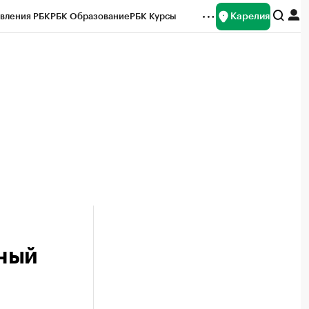
Карелия
вления РБК
РБК Образование
РБК Курсы
рейтинги
Франшизы
Газета
Спецпроекты СПб
ты
ьный