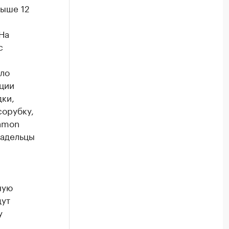
выше 12
На
с
ыло
иции
дки,
сорубку,
lamon
ладельцы
ную
дут
у