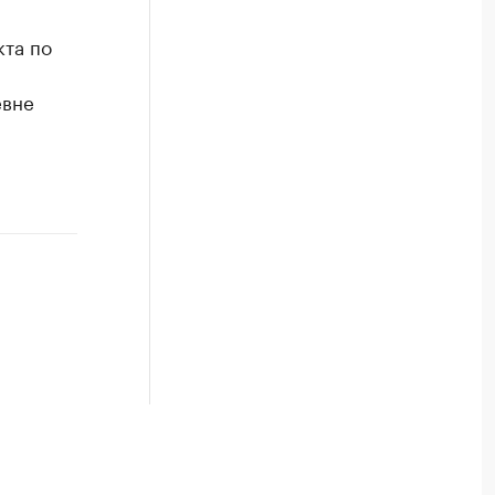
кта по
евне