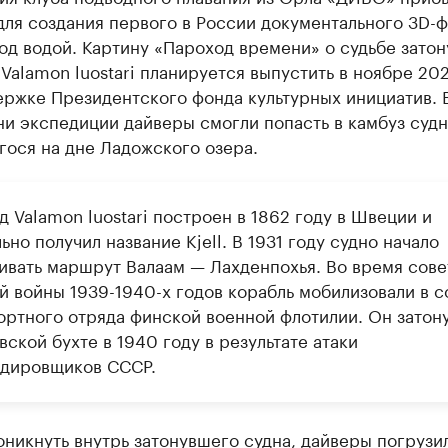
ля создания первого в России документального 3D-ф
од водой. Картину «Пароход времени» о судьбе зато
Valamon luostari планируется выпустить в ноябре 20
ержке Президентского фонда культурных инициатив. 
и экспедиции дайверы смогли попасть в камбуз судн
гося на дне Ладожского озера.
 Valamon luostari построен в 1862 году в Швеции и
ьно получил название Kjell. В 1931 году судно начало
ивать маршрут Валаам — Лахденпохья. Во время сове
й войны 1939-1940-х годов корабль мобилизовали в с
ортного отряда финской военной флотилии. Он затону
ской бухте в 1940 году в результате атаки
дировщиков СССР.
никнуть внутрь затонувшего судна, дайверы погрузи