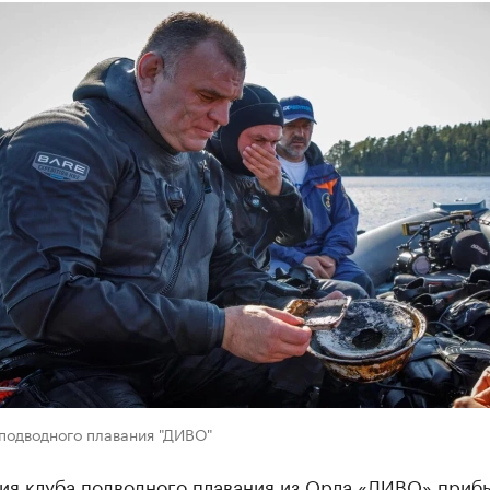
подводного плавания "ДИВО"
ия клуба подводного плавания из Орла «ДИВО» прибы