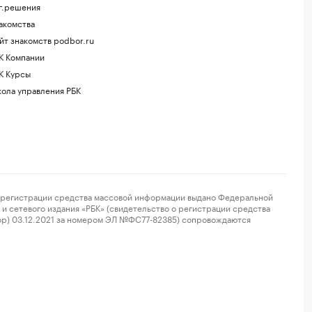
г.решения
акомства
йт знакомств podbor.ru
К Компании
К Курсы
ола управления РБК
регистрации средства массовой информации выдано Федеральной
и сетевого издания «РБК» (свидетельство о регистрации средства
ор) 03.12.2021 за номером ЭЛ №ФС77-82385) сопровождаются