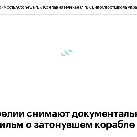
жимость
Autonews
РБК Компании
Телеканал
РБК Вино
Спорт
Школа упра
ипто
РБК Бизнес-среда
Дискуссионный клуб
Исследования
Кредитные 
Экономика
Бизнес
Технологии и медиа
Финансы
Рынок наличной валю
релии снимают документал
ильм о затонувшем корабле