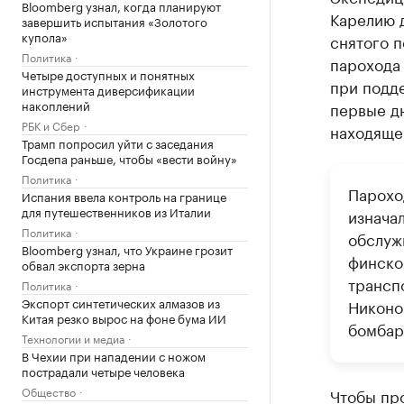
Bloomberg узнал, когда планируют
Карелию д
завершить испытания «Золотого
купола»
снятого п
Политика
парохода 
Четыре доступных и понятных
при подд
инструмента диверсификации
накоплений
первые дн
РБК и Сбер
находяще
Трамп попросил уйти с заседания
Госдепа раньше, чтобы «вести войну»
Политика
Пароход
Испания ввела контроль на границе
для путешественников из Италии
изначал
Политика
обслуж
Bloomberg узнал, что Украине грозит
финско
обвал экспорта зерна
трансп
Политика
Экспорт синтетических алмазов из
Никонов
Китая резко вырос на фоне бума ИИ
бомбар
Технологии и медиа
В Чехии при нападении с ножом
пострадали четыре человека
Общество
Чтобы про