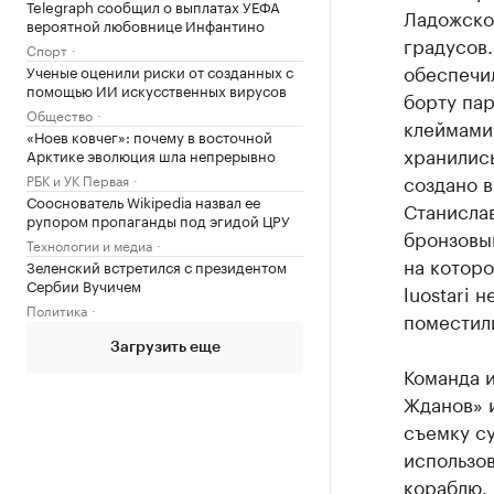
Telegraph сообщил о выплатах УЕФА
Ладожское
вероятной любовнице Инфантино
градусов.
Спорт
обеспечи
Ученые оценили риски от созданных с
помощью ИИ искусственных вирусов
борту па
Общество
клеймами
«Ноев ковчег»: почему в восточной
хранились
Арктике эволюция шла непрерывно
создано в
РБК и УК Первая
Сооснователь Wikipedia назвал ее
Станислав
рупором пропаганды под эгидой ЦРУ
бронзовый
Технологии и медиа
на которо
Зеленский встретился с президентом
Сербии Вучичем
luostari 
Политика
поместили
Загрузить еще
Команда 
Жданов» 
съемку су
использо
кораблю.