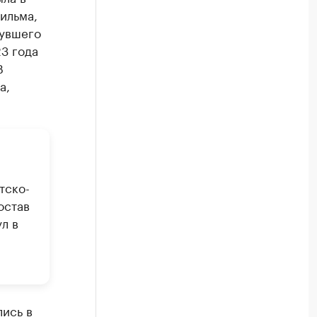
ильма,
нувшего
23 года
В
а,
тско-
остав
л в
лись в