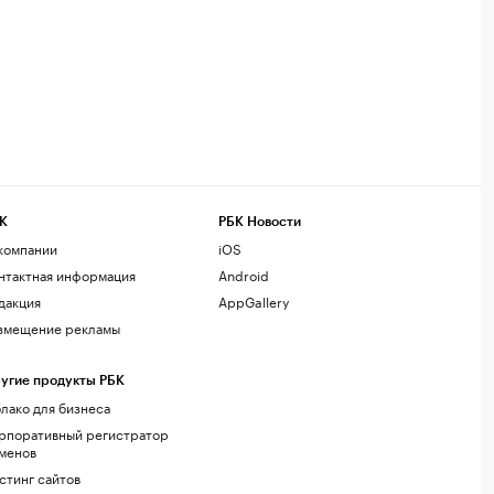
К
РБК Новости
компании
iOS
нтактная информация
Android
дакция
AppGallery
змещение рекламы
угие продукты РБК
лако для бизнеса
рпоративный регистратор
менов
стинг сайтов