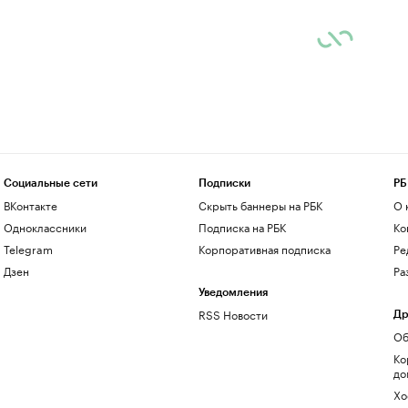
Социальные сети
Подписки
РБ
ВКонтакте
Скрыть баннеры на РБК
О 
Одноклассники
Подписка на РБК
Ко
Telegram
Корпоративная подписка
Ре
Дзен
Ра
Уведомления
RSS Новости
Др
Об
Ко
до
Хо