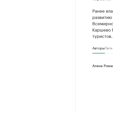
Ранее вл
развитию
Всемирног
Каршево 
туристов.
Авторы
Теги
Алена Рома