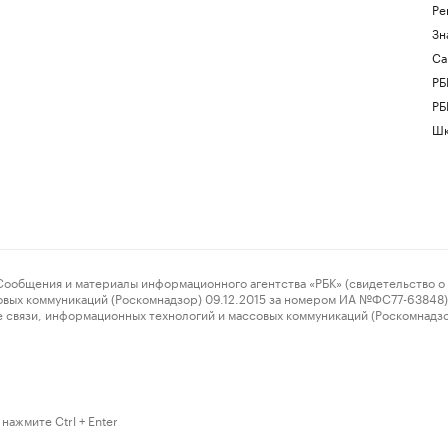
Ре
Зн
Са
РБ
РБ
Шк
ения и материалы информационного агентства «РБК» (свидетельство о 
овых коммуникаций (Роскомнадзор) 09.12.2015 за номером ИА №ФС77-63848) 
 связи, информационных технологий и массовых коммуникаций (Роскомнадз
нажмите Ctrl + Enter