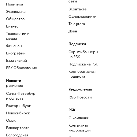
сети
Политика
ВКонтакте
Экономика
Одноклассники
Общество
Telegram
Бизнес
Дзен
Технологии и
медиа
Финансы
Подписки
Скрыть баннеры
Биографии
на РБК
База знаний
Подписка на РБК
РБК Образование
Корпоративная
подписка
Новости
регионов
Уведомления
Санкт-Петербург
RSS Новости
и область
Екатеринбург
РБК
Новосибирск
О компании
Омск
Контактная
Башкортостан
информация
Вологодская
Редакция