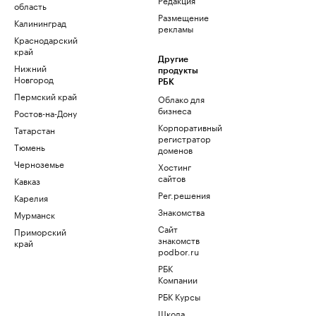
область
Размещение
Калининград
рекламы
Краснодарский
край
Другие
Нижний
продукты
Новгород
РБК
Пермский край
Облако для
бизнеса
Ростов-на-Дону
Корпоративный
Татарстан
регистратор
Тюмень
доменов
Черноземье
Хостинг
сайтов
Кавказ
Рег.решения
Карелия
Знакомства
Мурманск
Сайт
Приморский
знакомств
край
podbor.ru
РБК
Компании
РБК Курсы
Школа