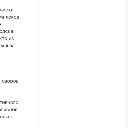
поиска
омплекса
ю
одска
кто из
ься за
еговоров
тивного
егионов
казал