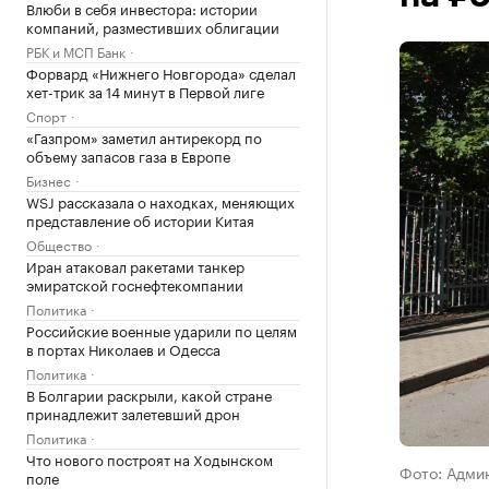
Влюби в себя инвестора: истории
компаний, разместивших облигации
РБК и МСП Банк
Форвард «Нижнего Новгорода» сделал
хет-трик за 14 минут в Первой лиге
Спорт
«Газпром» заметил антирекорд по
объему запасов газа в Европе
Бизнес
WSJ рассказала о находках, меняющих
представление об истории Китая
Общество
Иран атаковал ракетами танкер
эмиратской госнефтекомпании
Политика
Российские военные ударили по целям
в портах Николаев и Одесса
Политика
В Болгарии раскрыли, какой стране
принадлежит залетевший дрон
Политика
Что нового построят на Ходынском
Фото: Адми
поле