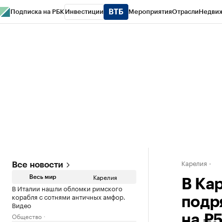
Подписка на РБК
Инвестиции
Мероприятия
Отрасли
Недви
РБК Life
Тренды
Визионеры
Национальные проекты
Город
Стиль
Кр
Конференции СПб
Спецпроекты
Проверка контрагентов
Политика
Карелия
Все новости
Карелия
Весь мир
В Ка
В Италии нашли обломки римского
корабля с сотнями античных амфор.
подр
Видео
Общество
на ₽