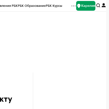
Карелия
вления РБК
РБК Образование
РБК Курсы
рейтинги
Франшизы
Газета
Спецпроекты СПб
ты
кту