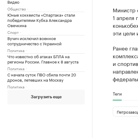
Видео
Общество
Министр о
Юные хоккеисты «Спартака» стали
1 апреля 
победителями Кубка Александра
конькобе
Овечкина
эти цели 
Спорт
Вучич исключил военное
сотрудничество с Украиной
Ранее гл
Политика
комплекса
Что известно об атаках БПЛА на
регионы России. Главное к 8 августа
и спортив
Политика
направлен
С начала суток ПВО сбила почти 20
федераль
дронов, летевших на Москву
Политика
Теги
Загрузить еще
Петрозаво