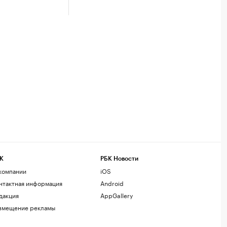
К
РБК Новости
компании
iOS
нтактная информация
Android
дакция
AppGallery
змещение рекламы