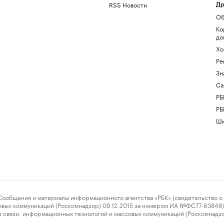
RSS Новости
Др
Об
Ко
до
Хо
Ре
Зн
Са
РБ
РБ
Шк
ения и материалы информационного агентства «РБК» (свидетельство о 
овых коммуникаций (Роскомнадзор) 09.12.2015 за номером ИА №ФС77-63848) 
 связи, информационных технологий и массовых коммуникаций (Роскомнадз