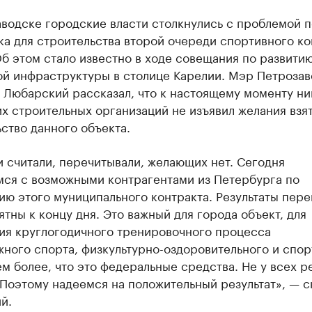
водске городские власти столкнулись с проблемой 
ка для строительства второй очереди спортивного к
б этом стало известно в ходе совещания по развити
ой инфраструктуры в столице Карелии. Мэр Петрозав
 Любарский рассказал, что к настоящему моменту ни
х строительных организаций не изъявил желания взят
ство данного объекта.
 считали, перечитывали, желающих нет. Сегодня
мся с возможными контрагентами из Петербурга по
ю этого муниципального контракта. Результаты пер
ятны к концу дня. Это важный для города объект, для
ия круглогодичного тренировочного процесса
ного спорта, физкультурно-оздоровительного и спор
ем более, что это федеральные средства. Не у всех р
 Поэтому надеемся на положительный результат», — с
й.