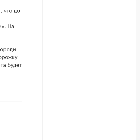
, что до
». На
череди
дорожку
та будет
т