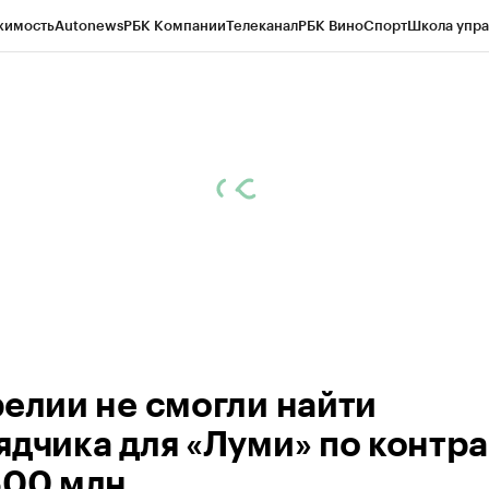
жимость
Autonews
РБК Компании
Телеканал
РБК Вино
Спорт
Школа упра
ипто
РБК Бизнес-среда
Дискуссионный клуб
Исследования
Кредитные 
Экономика
Бизнес
Технологии и медиа
Финансы
Рынок наличной валю
релии не смогли найти
ядчика для «Луми» по контра
500 млн