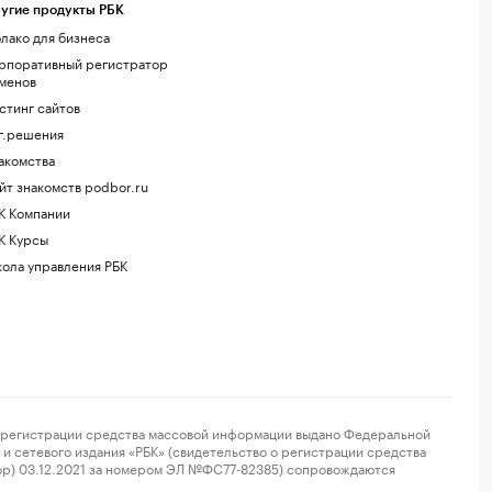
угие продукты РБК
лако для бизнеса
рпоративный регистратор
менов
стинг сайтов
г.решения
акомства
йт знакомств podbor.ru
К Компании
К Курсы
ола управления РБК
регистрации средства массовой информации выдано Федеральной
и сетевого издания «РБК» (свидетельство о регистрации средства
ор) 03.12.2021 за номером ЭЛ №ФС77-82385) сопровождаются