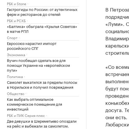
РБК и Stone
В Петроза
Гастрогиды по России: от аутентичных
ферм и ресторанов до отелей
подрядчи
РБК и РСХБ
«Луми». О
«Балтика» обыграла «Крылья Советов»
социальн
в матче РПЛ
Владимир
Спорт
Евросоюз нарастил импорт
карельски
российского СПГ
строитель
Экономика
Вучич пообещал сделать все для
помощи Украине на «европейском
«Со всеми
пути»
встречае
Политика
выполнени
Самолет выкатился за пределы полосы
в Норильске и получил повреждения
будут пон
Общество
проведен
Как выбрать оптимальное
конькобеж
коммерческое помещение для
инвестиций
досуга. Т
РБК и ПИК Серия плюс
они есть.
Две девушки в Шереметьево опоздали
Любарски
на рейс и выбежали за самолетом.