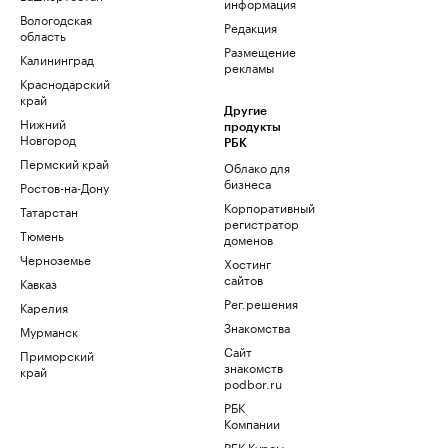
информация
Вологодская
Редакция
область
Размещение
Калининград
рекламы
Краснодарский
край
Другие
Нижний
продукты
Новгород
РБК
Пермский край
Облако для
бизнеса
Ростов-на-Дону
Корпоративный
Татарстан
регистратор
Тюмень
доменов
Черноземье
Хостинг
сайтов
Кавказ
Рег.решения
Карелия
Знакомства
Мурманск
Сайт
Приморский
знакомств
край
podbor.ru
РБК
Компании
РБК Курсы