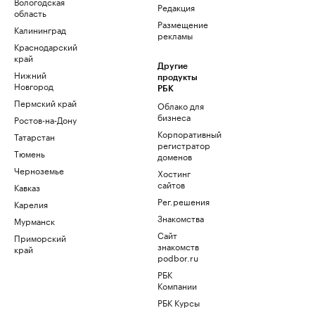
Вологодская
Редакция
область
Размещение
Калининград
рекламы
Краснодарский
край
Другие
Нижний
продукты
Новгород
РБК
Пермский край
Облако для
бизнеса
Ростов-на-Дону
Корпоративный
Татарстан
регистратор
Тюмень
доменов
Черноземье
Хостинг
сайтов
Кавказ
Рег.решения
Карелия
Знакомства
Мурманск
Сайт
Приморский
знакомств
край
podbor.ru
РБК
Компании
РБК Курсы