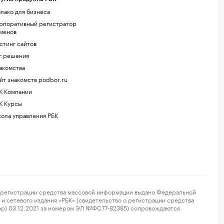
лако для бизнеса
рпоративный регистратор
менов
стинг сайтов
г.решения
акомства
йт знакомств podbor.ru
К Компании
К Курсы
ола управления РБК
регистрации средства массовой информации выдано Федеральной
и сетевого издания «РБК» (свидетельство о регистрации средства
ор) 03.12.2021 за номером ЭЛ №ФС77-82385) сопровождаются