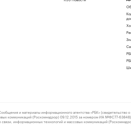
Об
Ко
до
Хо
Ре
Зн
Са
РБ
РБ
Шк
ения и материалы информационного агентства «РБК» (свидетельство о 
овых коммуникаций (Роскомнадзор) 09.12.2015 за номером ИА №ФС77-63848) 
 связи, информационных технологий и массовых коммуникаций (Роскомнадз