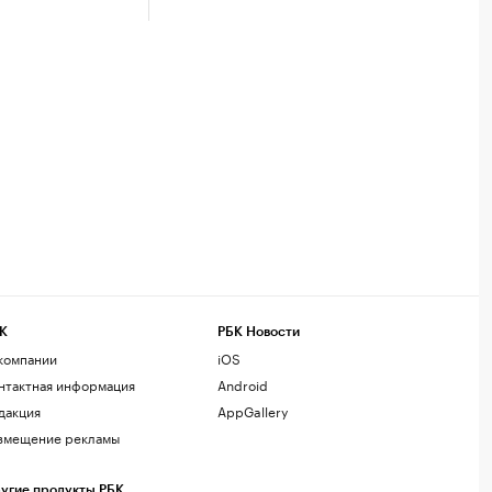
К
РБК Новости
компании
iOS
нтактная информация
Android
дакция
AppGallery
змещение рекламы
угие продукты РБК