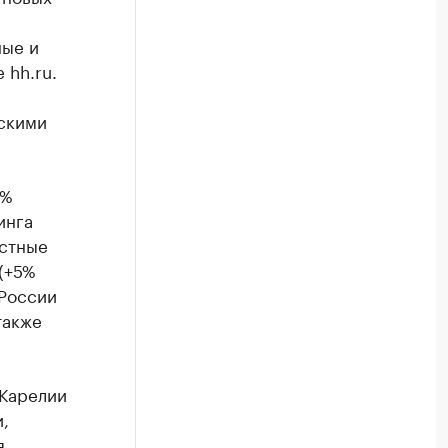
ные и
 hh.ru.
скими
7%
инга
естные
(+5%
 России
также
 Карелии
,
я