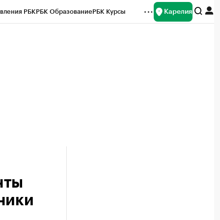
Карелия
вления РБК
РБК Образование
РБК Курсы
рейтинги
Франшизы
Газета
Спецпроекты СПб
ты
нты
ники