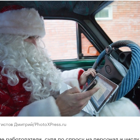
тистов Дмитрий/PhotoXPress.ru
е работодатели, судя по спросу на персонал и числу