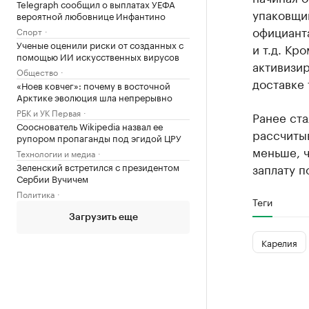
Telegraph сообщил о выплатах УЕФА
упаковщи
вероятной любовнице Инфантино
официанта
Спорт
Ученые оценили риски от созданных с
и т.д. Кр
помощью ИИ искусственных вирусов
активизир
Общество
доставке 
«Ноев ковчег»: почему в восточной
Арктике эволюция шла непрерывно
РБК и УК Первая
Ранее ст
Сооснователь Wikipedia назвал ее
рассчитыв
рупором пропаганды под эгидой ЦРУ
меньше, 
Технологии и медиа
Зеленский встретился с президентом
заплату п
Сербии Вучичем
Политика
Теги
Загрузить еще
Карелия