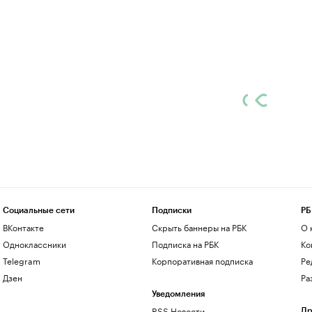
Социальные сети
Подписки
РБ
ВКонтакте
Скрыть баннеры на РБК
О 
Одноклассники
Подписка на РБК
Ко
Telegram
Корпоративная подписка
Ре
Дзен
Ра
Уведомления
RSS Новости
Др