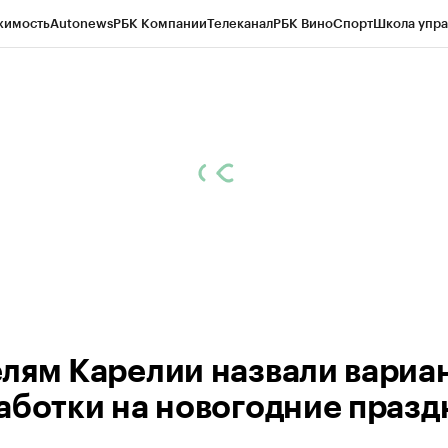
жимость
Autonews
РБК Компании
Телеканал
РБК Вино
Спорт
Школа упра
ипто
РБК Бизнес-среда
Дискуссионный клуб
Исследования
Кредитные 
Экономика
Бизнес
Технологии и медиа
Финансы
Рынок наличной валю
лям Карелии назвали вариа
аботки на новогодние празд