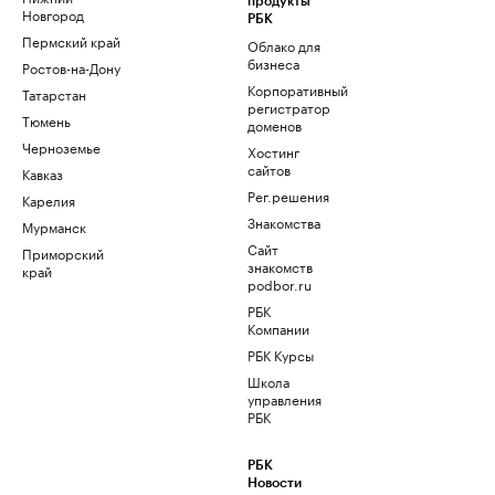
продукты
Новгород
РБК
Пермский край
Облако для
бизнеса
Ростов-на-Дону
Корпоративный
Татарстан
регистратор
Тюмень
доменов
Черноземье
Хостинг
сайтов
Кавказ
Рег.решения
Карелия
Знакомства
Мурманск
Сайт
Приморский
знакомств
край
podbor.ru
РБК
Компании
РБК Курсы
Школа
управления
РБК
РБК
Новости