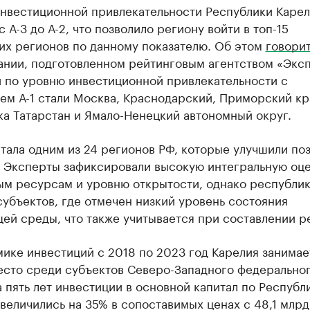
инвестиционной привлекательности Республики Карел
 А-3 до А-2, что позволило региону войти в топ-15
их регионов по данному показателю. Об этом
говори
ании, подготовленном рейтинговым агентством «Эксп
 по уровню инвестиционной привлекательности с
ем А-1 стали Москва, Краснодарский, Приморский кр
а Татарстан и Ямало-Ненецкий автономный округ.
тала одним из 24 регионов РФ, которые улучшили по
. Эксперты зафиксировали высокую интегральную оце
ым ресурсам и уровню открытости, однако республи
субъектов, где отмечен низкий уровень состояния
й среды, что также учитывается при составлении р
ике инвестиций с 2018 по 2023 год Карелия занимае
есто среди субъектов Северо-Западного федерально
а пять лет инвестиции в основной капитал по Республ
величились на 35% в сопоставимых ценах с 48,1 млрд 