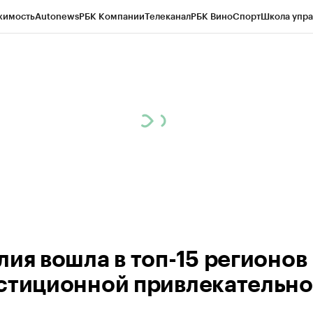
жимость
Autonews
РБК Компании
Телеканал
РБК Вино
Спорт
Школа упра
ипто
РБК Бизнес-среда
Дискуссионный клуб
Исследования
Кредитные 
Экономика
Бизнес
Технологии и медиа
Финансы
Рынок наличной валю
лия вошла в топ-15 регионов
стиционной привлекательно