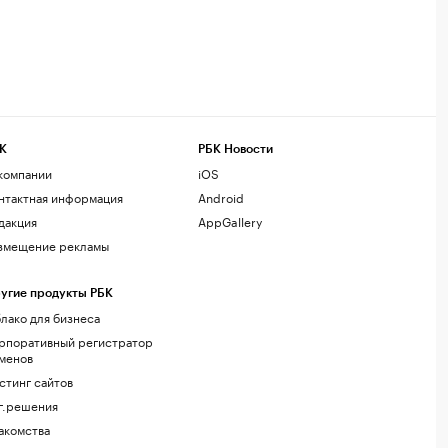
К
РБК Новости
компании
iOS
нтактная информация
Android
дакция
AppGallery
змещение рекламы
угие продукты РБК
лако для бизнеса
рпоративный регистратор
менов
стинг сайтов
г.решения
акомства