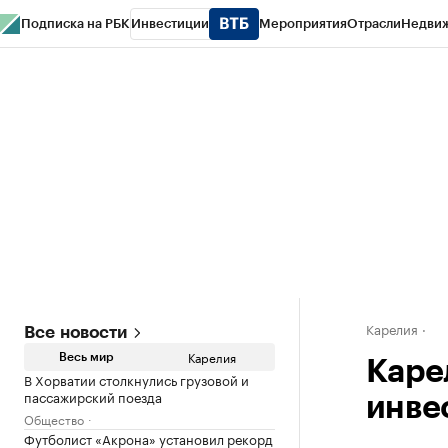
Подписка на РБК
Инвестиции
Мероприятия
Отрасли
Недви
РБК Life
Тренды
Визионеры
Национальные проекты
Город
Стиль
Кр
Конференции СПб
Спецпроекты
Проверка контрагентов
Политика
Карелия
Все новости
Карелия
Весь мир
Каре
В Хорватии столкнулись грузовой и
пассажирский поезда
инве
Общество
Футболист «Акрона» установил рекорд