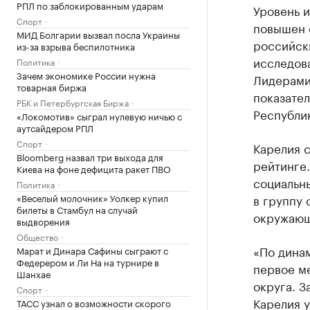
РПЛ по заблокированным ударам
Уровень 
Спорт
повышен с
МИД Болгарии вызвал посла Украины
российск
из-за взрыва беспилотника
исследов
Политика
Зачем экономике России нужна
Лидерами
товарная биржа
показател
РБК и Петербургская Биржа
Республик
«Локомотив» сыграл нулевую ничью с
аутсайдером РПЛ
Спорт
Карелия с
Bloomberg назвал три выхода для
рейтинге
Киева на фоне дефицита ракет ПВО
социальн
Политика
«Веселый молочник» Уолкер купил
в группу 
билеты в Стамбул на случай
окружающе
выдворения
Общество
«По динам
Марат и Динара Сафины сыграют с
Федерером и Ли На на турнире в
первое м
Шанхае
округа. З
Спорт
Карелия у
ТАСС узнал о возможности скорого