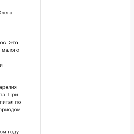
Олега
ес. Это
 малого
о
и
Карелия
та. При
питал по
периодом
ом году