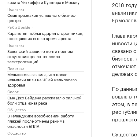
визита Уиткоффа и Кушнера в Москву
2018 году
Политика
аналитик
Семь признаков успешного бизнес-
Ермолаев
центра
РБК и Upside
Карапетян поблагодарил сторонников,
Глава кар
посещавших его во время ареста
инвестици
Политика
связано 
Зеленский заявил о почти полном
отсутствии целых тепловых
бизнеса, 
электростанций
отмечают
Политика
деловых 
Мельникова заявила, что после
невыдачи визы на ЧЕ ей жаль своего
здоровья
По данным
Спорт
вошла
в т
Сын Джо Байдена рассказал о сильной
боли отца из-за рака
этом, в п
Общество
республи
В Геленджике возобновили работу
прошлого 
пляжей после отмены режима
опасности БПЛА
Общество
Существен