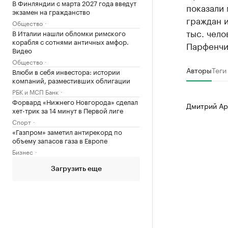
В Финляндии с марта 2027 года введут
показали 
экзамен на гражданство
граждан 
Общество
тыс. чело
В Италии нашли обломки римского
корабля с сотнями античных амфор.
Парфенчи
Видео
Общество
Авторы
Теги
Влюби в себя инвестора: истории
компаний, разместивших облигации
РБК и МСП Банк
Форвард «Нижнего Новгорода» сделал
Дмитрий Ар
хет-трик за 14 минут в Первой лиге
Спорт
«Газпром» заметил антирекорд по
объему запасов газа в Европе
Бизнес
Загрузить еще