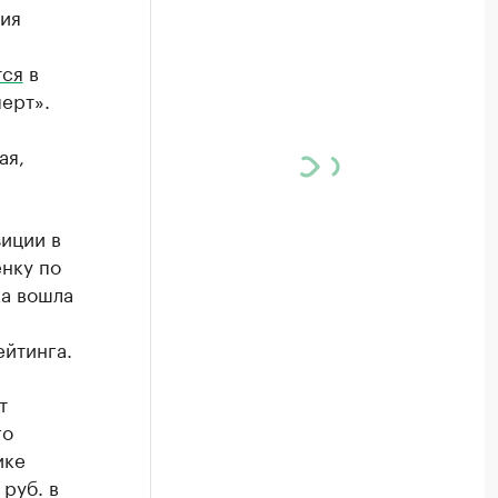
ия
тся
в
ерт».
ая,
зиции в
нку по
ка вошла
ейтинга.
т
го
ике
руб. в