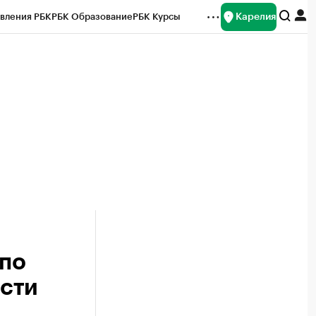
Карелия
вления РБК
РБК Образование
РБК Курсы
рейтинги
Франшизы
Газета
Спецпроекты СПб
ты
 по
сти