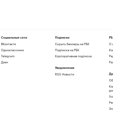
Социальные сети
Подписки
РБ
ВКонтакте
Скрыть баннеры на РБК
О 
Одноклассники
Подписка на РБК
Ко
Telegram
Корпоративная подписка
Ре
Дзен
Ра
Уведомления
RSS Новости
Др
Об
Ко
до
Хо
Ре
Зн