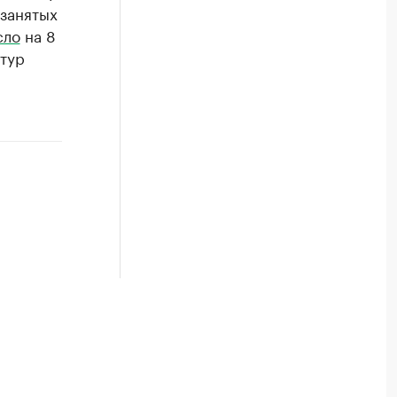
озанятых
сло
на 8
ртур