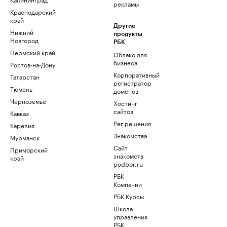
рекламы
Краснодарский
край
Другие
Нижний
продукты
Новгород
РБК
Пермский край
Облако для
бизнеса
Ростов-на-Дону
Корпоративный
Татарстан
регистратор
Тюмень
доменов
Черноземье
Хостинг
сайтов
Кавказ
Рег.решения
Карелия
Знакомства
Мурманск
Сайт
Приморский
знакомств
край
podbor.ru
РБК
Компании
РБК Курсы
Школа
управления
РБК