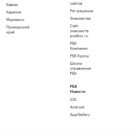
сайтов
Кавказ
Рег.решения
Карелия
Знакомства
Мурманск
Сайт
Приморский
знакомств
край
podbor.ru
РБК
Компании
РБК Курсы
Школа
управления
РБК
РБК
Новости
iOS
Android
AppGallery