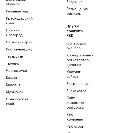
Редакция
область
Размещение
Калининград
рекламы
Краснодарский
край
Другие
Нижний
продукты
Новгород
РБК
Пермский край
Облако для
бизнеса
Ростов-на-Дону
Корпоративный
Татарстан
регистратор
Тюмень
доменов
Черноземье
Хостинг
сайтов
Кавказ
Рег.решения
Карелия
Знакомства
Мурманск
Сайт
Приморский
знакомств
край
podbor.ru
РБК
Компании
РБК Курсы
Школа