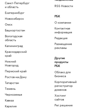
Санкт-Петербург
RSS Новости
и область
Екатеринбург
РБК
Новосибирск
О компании
Омск
Контактная
Башкортостан
информация
Вологодская
Редакция
область
Размещение
Калининград
рекламы
Краснодарский
край
Другие
Нижний
продукты
Новгород
РБК
Пермский край
Облако для
бизнеса
Ростов-на-Дону
Корпоративный
Татарстан
регистратор
Тюмень
доменов
Черноземье
Хостинг
сайтов
Кавказ
Рег.решения
Карелия