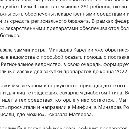
 диабет I или II типа, в том числе 261 ребенок, около
олжны быть обеспечены лекарственными средствами и
и из средств регионального бюджета. В рамках феде
ы лекарственными препаратами обеспечиваются бол
бетиков.
азала замминистра, Минздрав Карелии уже обратился
ные ведомства с просьбой оказать помощь с поставк
 Региональное ведомство, в свою очередь, формируе
льные заявки для закупки препаратов до конца 2022 
оски мы закупаем в первую категорию для детского
 и для лиц, страдающих сахарным диабетом I типа. В
 идет в тех средствах, которые у нас остаются… Мы
ть просчитали и направили в Минфин, в Минздрав Ро
исали, где можно», -сказала Матвеева.
Карелии был также
зафиксирован
дефицит препаратов 