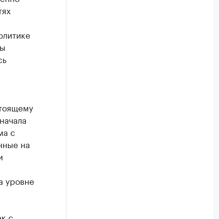
тях
олитике
сы
сь
стоящему
начала
ма с
нные на
и
а уровне
ек с