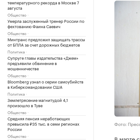
температурного рекорда в Москве 7
августа
Общество
Умерла заслуженный тренер России по
фехтованию Фаина Саевич
Общество
Минтранс предложил защищать трассы
от БПЛА за счет дорожных бюджетов
Политика
Супруге главы издательства «Джем»
предъявили обвинение в
мошенничестве
Общество
Bloomberg узнал о серии самоубийств
в Киберкомандовании США
Политика
Землетрясение магнитудой 4,1
произошло в Туве
Общество
Средняя пенсия неработающих
превысила ₽35 тыс. в семи регионах
Фото: Пресс
России
Общество
В марте с