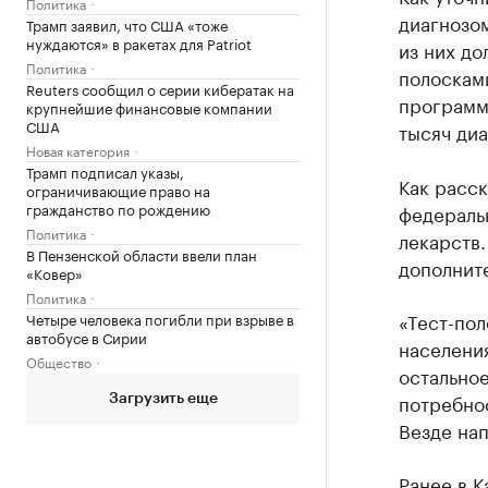
Политика
диагнозом
Трамп заявил, что США «тоже
нуждаются» в ракетах для Patriot
из них д
Политика
полоскам
Reuters сообщил о серии кибератак на
программ
крупнейшие финансовые компании
США
тысяч диа
Новая категория
Трамп подписал указы,
Как расск
ограничивающие право на
гражданство по рождению
федераль
Политика
лекарств.
В Пензенской области ввели план
дополните
«Ковер»
Политика
«Тест-пол
Четыре человека погибли при взрыве в
автобусе в Сирии
населения
Общество
остальное
потребнос
Загрузить еще
Везде нап
Ранее в 