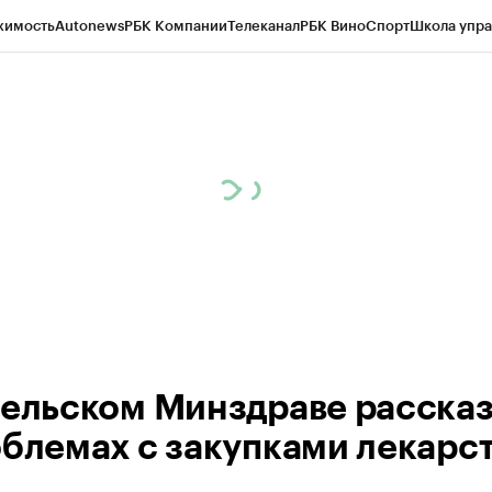
жимость
Autonews
РБК Компании
Телеканал
РБК Вино
Спорт
Школа упра
ипто
РБК Бизнес-среда
Дискуссионный клуб
Исследования
Кредитные 
Экономика
Бизнес
Технологии и медиа
Финансы
Рынок наличной валю
рельском Минздраве расска
облемах с закупками лекарс