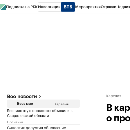
Подписка на РБК
Инвестиции
Мероприятия
Отрасли
Недви
РБК Life
Тренды
Визионеры
Национальные проекты
Город
Стиль
Кр
Конференции СПб
Спецпроекты
Проверка контрагентов
Политика
Карелия
Все новости
Карелия
Весь мир
В ка
Беспилотную опасность объявили в
Свердловской области
о пр
Политика
Синоптик допустил обновление