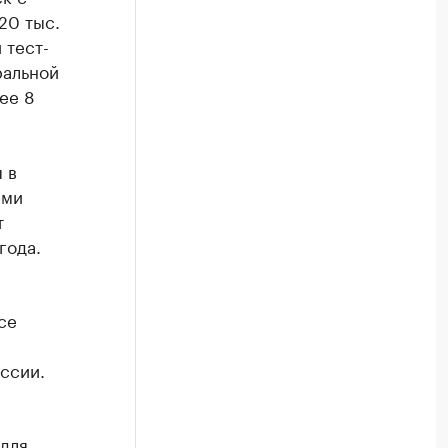
 20 тыс.
 тест-
ральной
ее 8
 в
ами
т
года.
се
ссии.
для