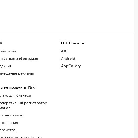
К
РБК Новости
компании
iOS
нтактная информация
Android
дакция
AppGallery
змещение рекламы
угие продукты РБК
лако для бизнеса
рпоративный регистратор
менов
стинг сайтов
г.решения
акомства
йт знакомств podbor.ru