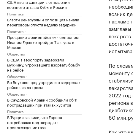
США ввели санкции в отношении
необходим
военного атташе Кубы в России
возник де
Политика
Власти Венесуэлы и оппозиция начали
парламен
переговоры спустя неделю задержки
замглавы
Политика
лекарств
Прощание с олимпийским чемпионом
Иваном Едешко пройдет 7 августа в
достаточн
Москве
испытыва
Общество
В США в аэропорту задержали
По слова
мужчину, угрожавшего взорвать бомбу
на рейсе
моменту с
Общество
стабилизи
Во Внуково предупредили о задержках
лекарств
рейсов из-за грозы
Общество
2022 год
В Саудовской Аравии сообщили об 11
региона в
пострадавших при атаках хуситов
диабетико
Политика
80 млн.ру
В Турции заявили, что Европа
потребовала подтверждать
происхождение газа
Как уточн