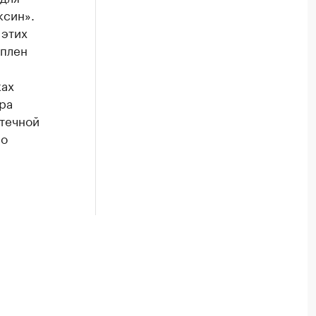
ксин».
 этих
уплен
ках
ра
птечной
со