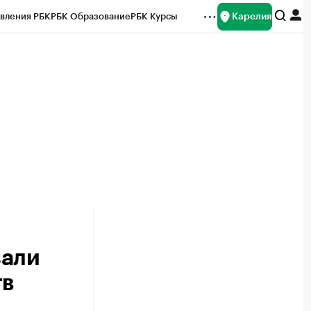
Карелия
вления РБК
РБК Образование
РБК Курсы
рейтинги
Франшизы
Газета
Спецпроекты СПб
ты
зали
тв