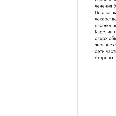
лечения 
По словам
лекарств
население
Карелии н
сверх обы
здравоохр
сети част
стороны 