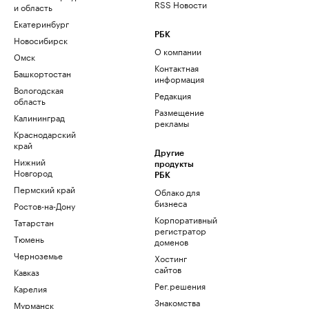
RSS Новости
и область
Екатеринбург
РБК
Новосибирск
О компании
Омск
Контактная
Башкортостан
информация
Вологодская
Редакция
область
Размещение
Калининград
рекламы
Краснодарский
край
Другие
Нижний
продукты
Новгород
РБК
Пермский край
Облако для
бизнеса
Ростов-на-Дону
Корпоративный
Татарстан
регистратор
Тюмень
доменов
Черноземье
Хостинг
сайтов
Кавказ
Рег.решения
Карелия
Знакомства
Мурманск