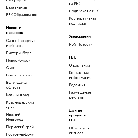
на РБК
База знаний
Подписка на РБК
РБК Образование
Корпоративная
подписка
Новости
регионов
Уведомления
Санкт-Петербург
RSS Новости
и область
Екатеринбург
РБК
Новосибирск
О компании
Омск
Контактная
Башкортостан
информация
Вологодская
Редакция
область
Размещение
Калининград
рекламы
Краснодарский
край
Другие
Нижний
продукты
Новгород
РБК
Пермский край
Облако для
бизнеса
Ростов-на-Дону