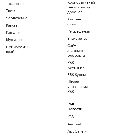
Корпоративный
Татарстан
регистратор
Тюмень
доменов
Черноземье
Хостинг
сайтов
Кавказ
Рег.решения
Карелия
Знакомства
Мурманск
Сайт
Приморский
знакомств
край
podbor.ru
РБК
Компании
РБК Курсы
Школа
управления
РБК
РБК
Новости
iOS
Android
AppGallery