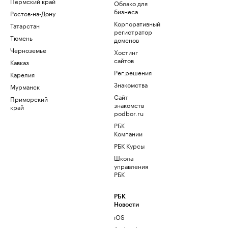
Пермский край
Облако для
бизнеса
Ростов-на-Дону
Корпоративный
Татарстан
регистратор
Тюмень
доменов
Черноземье
Хостинг
сайтов
Кавказ
Рег.решения
Карелия
Знакомства
Мурманск
Сайт
Приморский
знакомств
край
podbor.ru
РБК
Компании
РБК Курсы
Школа
управления
РБК
РБК
Новости
iOS