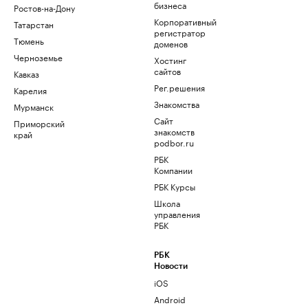
бизнеса
Ростов-на-Дону
Корпоративный
Татарстан
регистратор
Тюмень
доменов
Черноземье
Хостинг
сайтов
Кавказ
Рег.решения
Карелия
Знакомства
Мурманск
Сайт
Приморский
знакомств
край
podbor.ru
РБК
Компании
РБК Курсы
Школа
управления
РБК
РБК
Новости
iOS
Android