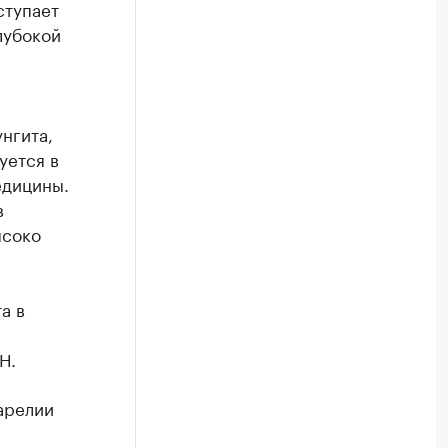
ступает
лубокой
нгита,
уется в
едицины.
в
ысоко
а в
Н.
арелии