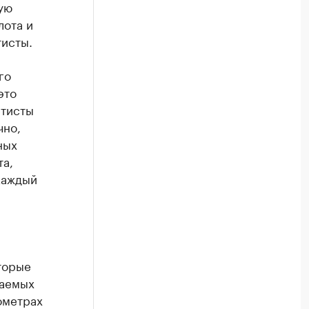
ую
лота и
тисты.
го
это
етисты
чно,
ных
та,
 каждый
торые
паемых
ометрах