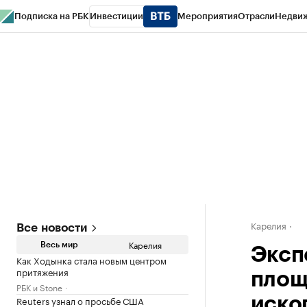
Подписка на РБК
Инвестиции
Мероприятия
Отрасли
Недви
РБК Life
Тренды
Визионеры
Национальные проекты
Город
Стиль
Кр
Конференции СПб
Спецпроекты
Проверка контрагентов
Политика
Карелия
Все новости
Карелия
Весь мир
Эксп
Как Ходынка стала новым центром
притяжения
площ
РБК и Stone
Reuters узнал о просьбе США
иско