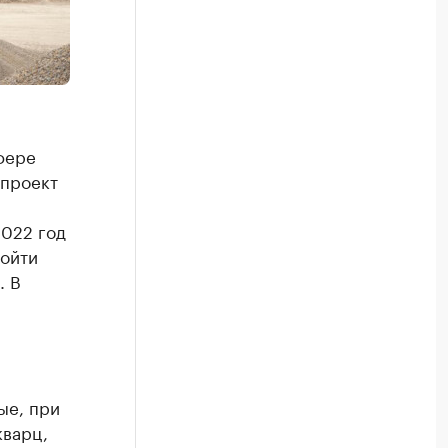
фере
 проект
2022 год
ройти
. В
ые, при
кварц,