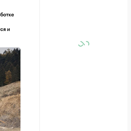
аботке
ся и