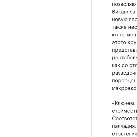
позволяю
Викши за 
новую ге
также не
которые 
этого кр
представи
рентабел
как со с
разведочн
переоцен
макроэко
«Ключевы
стоимость
Соответст
палладия,
стратегич