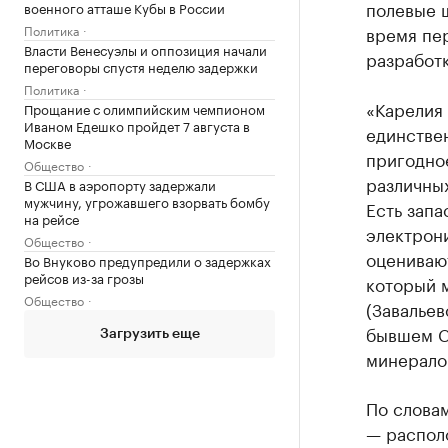
полевые ш
военного атташе Кубы в России
Политика
время пер
Власти Венесуэлы и оппозиция начали
разработк
переговоры спустя неделю задержки
Политика
«Карелия 
Прощание с олимпийским чемпионом
Иваном Едешко пройдет 7 августа в
единстве
Москве
пригодно
Общество
различных
В США в аэропорту задержали
мужчину, угрожавшего взорвать бомбу
Есть запа
на рейсе
электрон
Общество
оцениваю
Во Внуково предупредили о задержках
рейсов из-за грозы
который 
Общество
(Завальев
бывшем С
Загрузить еще
минерало
По словам
— распол