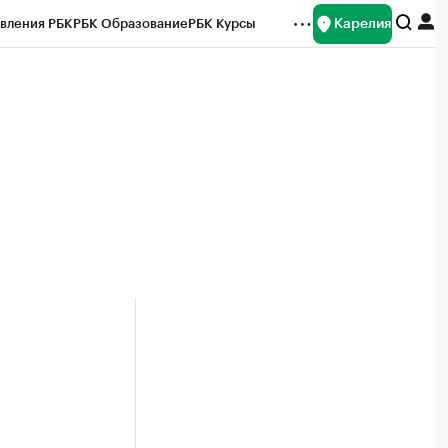
Карелия
вления РБК
РБК Образование
РБК Курсы
рейтинги
Франшизы
Газета
Спецпроекты СПб
ты