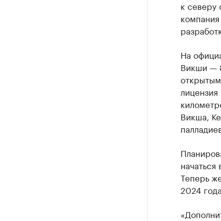
к северу 
компания
разработк
На офици
Викши — 8
открытым
лицензия
километр
Викша, Ке
палладие
Планиров
начаться 
Теперь же
2024 года
«Дополни