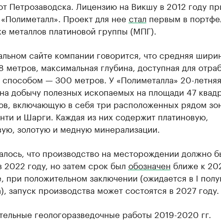
от Петрозаводска. Лицензию на Викшу в 2012 году п
 «Полиметалл». Проект для нее
стал
первым в портфе
е металлов платиновой группы (МПГ).
альном сайте компании говорится, что средняя шири
 метров, максимальная глубина, доступная для отра
 способом — 300 метров. У «Полиметалла» 20-летня
 на добычу полезных ископаемых на площади 47 квад
ов, включающую в себя три расположенных рядом зо
нти и Шарги. Каждая из них содержит платиновую,
вую, золотую и медную минерализации.
алось, что производство на месторождении должно б
в 2022 году, но затем срок был
обозначен
ближе к 202
, при положительном заключении (ожидается в I полу
), запуск производства может состоятся в 2027 году.
тельные геологоразведочные работы 2019-2020 гг.