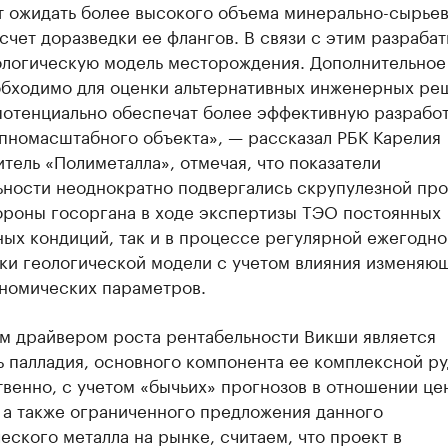
т ожидать более высокого объема минерально-сырьев
счет доразведки ее флангов. В связи с этим разраба
ологическую модель месторождения. Дополнительное
обходимо для оценки альтернативных инженерных ре
потенциально обеспечат более эффективную разрабо
упномасштабного объекта», — рассказал РБК Карелия
тель «Полиметалла», отмечая, что показатели
ьности неоднократно подвергались скрупулезной пр
тороны госоргана в ходе экспертизы ТЭО постоянных
ых кондиций, так и в процессе регулярной ежегодно
ки геологической модели с учетом влияния изменяю
номических параметров.
м драйвером роста рентабельности Викши является
 палладия, основного компонента ее комплексной ру
венно, с учетом «бычьих» прогнозов в отношении це
 а также ограниченного предложения данного
еского металла на рынке, считаем, что проект в