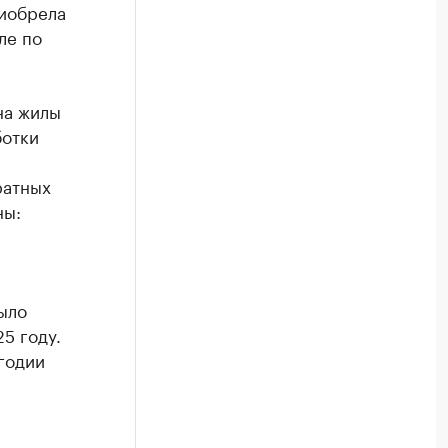
риобрела
ле по
на жилы
ботки
я
ратных
ны:
ыло
5 году.
годии