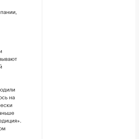
пании,
и
зывают
й
ходили
ось на
чески
раньше
едиция».
ом