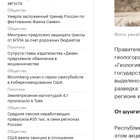
августа
Общество
Умерла заслуженный тренер России по
фехтованию Фаина Саевич
Общество
Фото: pexe
Минтранс предложил защищать трассы
от БПЛА за счет дорожных бюджетов
Политика
Правител
Супруге главы издательства «Джем»
геологор
предъявили обвинение в
мошенничестве
«Геология
Общество
государст
Bloomberg узнал о серии самоубийств
выделено 
в Киберкомандовании США
разведка 
Политика
регионе к
Землетрясение магнитудой 4,1
произошло в Туве
Общество
От шунги
Средняя пенсия неработающих
превысила ₽35 тыс. в семи регионах
России
Республик
Общество
этом акц
США ввели санкции в отношении