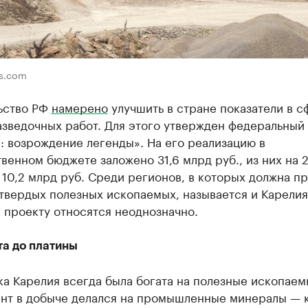
ls.com
ьство РФ
намерено
улучшить в стране показатели в с
азведочных работ. Для этого утвержден федеральный
: возрождение легенды». На его реализацию в
венном бюджете заложено 31,6 млрд руб., из них на 
10,2 млрд руб. Среди регионов, в которых должна п
твердых полезных ископаемых, называется и Карелия
 проекту относятся неоднозначно.
та до платины
а Карелия всегда была богата на полезные ископаем
ент в добыче делался на промышленные минералы — 