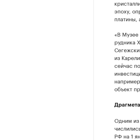
кристалл
эпоху, оп
платины, 
«В Музее 
рудника X
Сегежский
из Карел
сейчас по
инвестици
например,
объект п
Драгмета
Одним из
числилис
РФ на 1 я