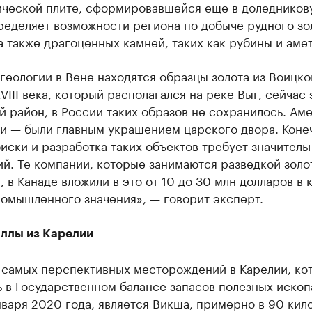
ической плите, сформировавшейся еще в доледников
ределяет возможности региона по добыче рудного зо
а также драгоценных камней, таких как рубины и аме
геологии в Вене находятся образцы золота из Воицко
VIII века, который располагался на реке Выг, сейчас 
 район, в России таких образов не сохранилось. Ам
ии — были главным украшением царского двора. Коне
иски и разработка таких объектов требует значитель
й. Те компании, которые занимаются разведкой золо
 в Канаде вложили в это от 10 до 30 млн долларов в
ромышленного значения», — говорит эксперт.
ллы из Карелии
 самых перспективных месторождений в Карелии, ко
ь в Государственном балансе запасов полезных иско
нваря 2020 года, является Викша, примерно в 90 кил