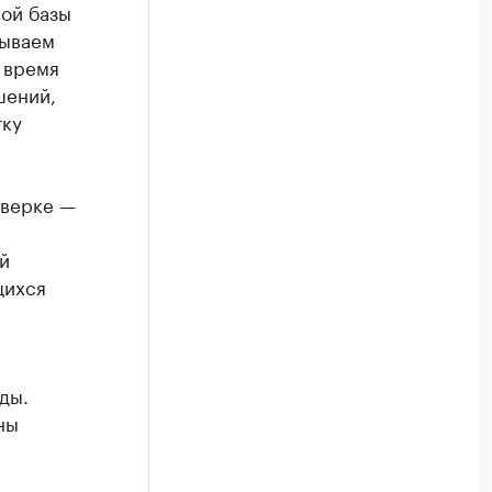
ой базы
тываем
 время
шений,
тку
оверке —
й
щихся
ды.
ны