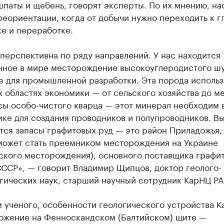
паты и щебень, говорят эксперты. По их мнению, на
еориентации, когда от добычи нужно переходить к г
е и переработке.
перспективна по ряду направлений. У нас находится
нное в мире месторождение высокоуглеродистого шу
е для промышленной разработки. Эта порода использ
 областях экономики — от сельского хозяйства до м
сы особо-чистого кварца — этот минерал необходим 
ике для создания проводников и полупроводников. В
тся запасы графитовых руд — это район Приладожья,
может стать преемником месторождения на Украине
ского месторождения), основного поставщика графит
ССР», — говорит Владимир Щипцов, доктор геолого-
гических наук, старший научный сотрудник КарНЦ РА
 ученого, особенности геологического устройства К
ожение на Фенноскандском (Балтийском) щите —