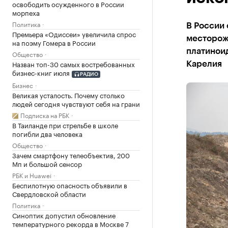
освободить осужденного в России
морпеха
Политика
В России 
Премьера «Одиссеи» увеличила спрос
месторожд
на поэму Гомера в России
платиноид
Общество
Назван топ-30 самых востребованных
Карелия
бизнес-книг июля
РАДИО
Бизнес
Великая усталость. Почему столько
людей сегодня чувствуют себя на грани
Подписка на РБК
В Таиланде при стрельбе в школе
погибли два человека
Общество
Зачем смартфону телеобъектив, 200
Мп и большой сенсор
РБК и Huawei
Беспилотную опасность объявили в
Свердловской области
Политика
Синоптик допустил обновление
температурного рекорда в Москве 7