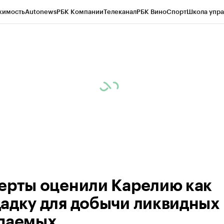
жимость
Autonews
РБК Компании
Телеканал
РБК Вино
Спорт
Школа упра
ипто
РБК Бизнес-среда
Дискуссионный клуб
Исследования
Кредитные 
Экономика
Бизнес
Технологии и медиа
Финансы
Рынок наличной валю
ерты оценили Карелию как
адку для добычи ликвидных
паемых