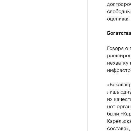
долгосро
свободны
оценивая
Богатства
Говоря о 
расширен
нехватку
инфрастр
«Бакалав
лишь одну
их качест
нет орган
были «Ка
Карельска
составе»