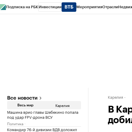
Подписка на РБК
Инвестиции
Мероприятия
Отрасли
Недви
РБК Life
Тренды
Визионеры
Национальные проекты
Город
Стиль
Кр
Конференции СПб
Спецпроекты
Проверка контрагентов
Политика
Карелия
Все новости
Карелия
Весь мир
В Ка
Машина врио главы Шебекино попала
под удар FPV‑дрона ВСУ
доби
Политика
Командир 76-й дивизии ВДВ доложил