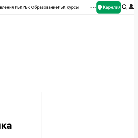
Карелия
вления РБК
РБК Образование
РБК Курсы
рейтинги
Франшизы
Газета
Спецпроекты СПб
ты
ика