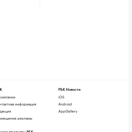
К
РБК Новости
компании
iOS
нтактная информация
Android
дакция
AppGallery
змещение рекламы