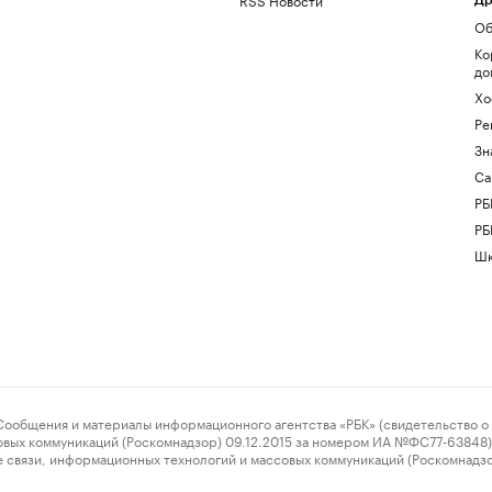
Др
Об
Ко
до
Хо
Ре
Зн
Са
РБ
РБ
Шк
ения и материалы информационного агентства «РБК» (свидетельство о 
овых коммуникаций (Роскомнадзор) 09.12.2015 за номером ИА №ФС77-63848) 
 связи, информационных технологий и массовых коммуникаций (Роскомнадз