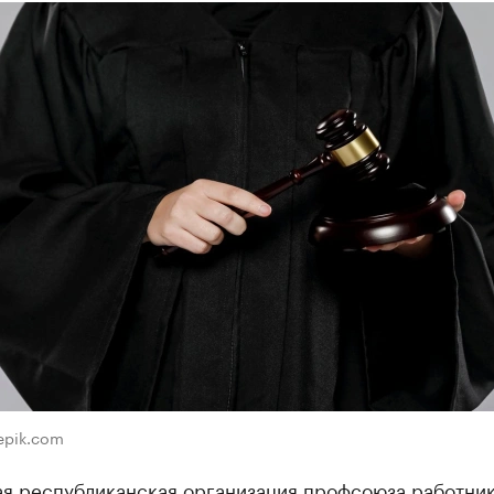
eepik.com
ая республиканская организация профсоюза работни