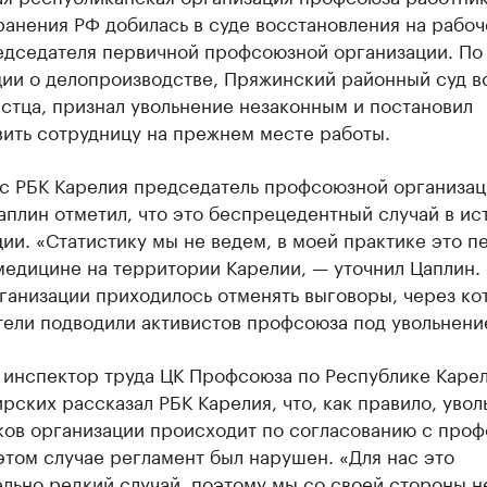
анения РФ добилась в суде восстановления на рабо
едседателя первичной профсоюзной организации. По
ии о делопроизводстве, Пряжинский районный суд вс
стца, признал увольнение незаконным и постановил
вить сотрудницу на прежнем месте работы.
 с РБК Карелия председатель профсоюзной организац
плин отметил, что это беспрецедентный случай в ис
ии. «Статистику мы не ведем, в моей практике это п
медицине на территории Карелии, — уточнил Цаплин.
ганизации приходилось отменять выговоры, через ко
тели подводили активистов профсоюза под увольнени
 инспектор труда ЦК Профсоюза по Республике Каре
рских рассказал РБК Карелия, что, как правило, уво
ков организации происходит по согласованию с про
этом случае регламент был нарушен. «Для нас это
льно редкий случай, поэтому мы со своей стороны н