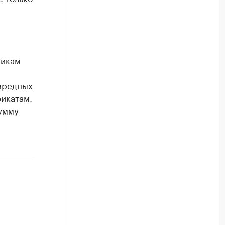
никам
 вредных
фикатам.
умму