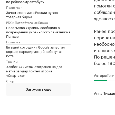
по рейсовому автобусу
помогли о
Политика
соблюдени
Зачем экономике России нужна
товарная биржа
здравоохр
РБК и Петербургская Биржа
Посольство Украины сообщило о
Ранее пр
повреждении украинского памятника в
Польше
перината
Политика
необоснов
Бывший сотрудник Google запустил
и опасных
сервис, пародирующий работу чат-
бота
По решен
Тренды
более 180
Хавбек «Ахмата» отстранен на два
матча за удар локтем игрока
Авторы
Теги
«Спартака»
Спорт
Загрузить еще
Анна Тишки