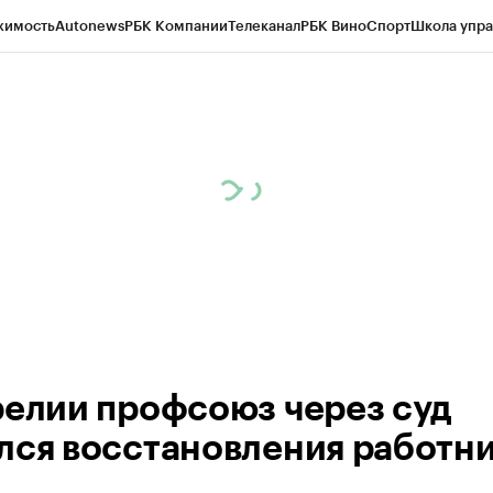
жимость
Autonews
РБК Компании
Телеканал
РБК Вино
Спорт
Школа упра
ипто
РБК Бизнес-среда
Дискуссионный клуб
Исследования
Кредитные 
Экономика
Бизнес
Технологии и медиа
Финансы
Рынок наличной валю
релии профсоюз через суд
лся восстановления работн