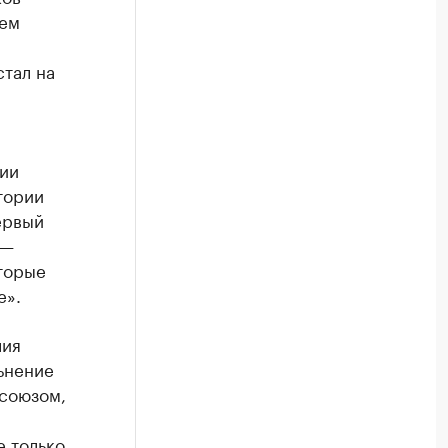
чем
тал на
ии
тории
ервый
 —
торые
е».
лия
льнение
фсоюзом,
е только