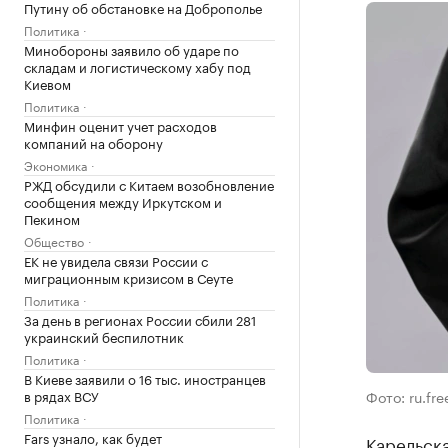
Путину об обстановке на Доброполье
Политика
Минобороны заявило об ударе по
складам и логистическому хабу под
Киевом
Политика
Минфин оценит учет расходов
компаний на оборону
Экономика
РЖД обсудили с Китаем возобновление
сообщения между Иркутском и
Пекином
Общество
ЕК не увидела связи России с
миграционным кризисом в Сеуте
Политика
За день в регионах России сбили 281
украинский беспилотник
Политика
В Киеве заявили о 16 тыс. иностранцев
в рядах ВСУ
Фото: ru.fr
Политика
Fars узнало, как будет
Карельск