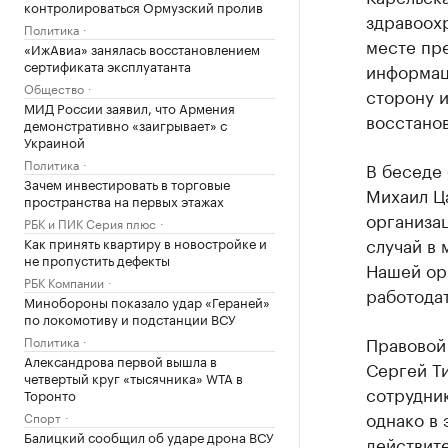
контролироваться Ормузский пролив
здравоохр
Политика
месте пр
«ИжАвиа» занялась восстановлением
сертификата эксплуатанта
информац
Общество
сторону и
МИД России заявил, что Армения
восстано
демонстративно «заигрывает» с
Украиной
Политика
В беседе
Зачем инвестировать в торговые
Михаил Ца
пространства на первых этажах
организац
РБК и ПИК Серия плюс
случай в 
Как принять квартиру в новостройке и
не пропустить дефекты
Нашей ор
РБК Компании
работода
Минобороны показало удар «Гераней»
по локомотиву и подстанции ВСУ
Правовой
Политика
Александрова первой вышла в
Сергей Ти
четвертый круг «тысячника» WTA в
сотрудни
Торонто
однако в 
Спорт
Балицкий сообщил об ударе дрона ВСУ
действите