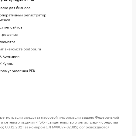
угие продукты РБК
лако для бизнеса
рпоративный регистратор
менов
стинг сайтов
г.решения
акомства
йт знакомств podbor.ru
К Компании
К Курсы
ола управления РБК
регистрации средства массовой информации выдано Федеральной
и сетевого издания «РБК» (свидетельство о регистрации средства
ор) 03.12.2021 за номером ЭЛ №ФС77-82385) сопровождаются