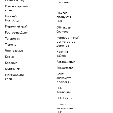
рекламы
Краснодарский
край
Другие
Нижний
продукты
Новгород
РБК
Пермский край
Облако для
бизнеса
Ростов-на-Дону
Корпоративный
Татарстан
регистратор
Тюмень
доменов
Черноземье
Хостинг
сайтов
Кавказ
Рег.решения
Карелия
Знакомства
Мурманск
Сайт
Приморский
знакомств
край
podbor.ru
РБК
Компании
РБК Курсы
Школа
управления
РБК