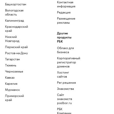
Контактная
Башкортостан
информация
Вологодская
Редакция
область
Размещение
Калининград
рекламы
Краснодарский
край
Другие
Нижний
продукты
Новгород
РБК
Пермский край
Облако для
бизнеса
Ростов-на-Дону
Корпоративный
Татарстан
регистратор
Тюмень
доменов
Черноземье
Хостинг
сайтов
Кавказ
Рег.решения
Карелия
Знакомства
Мурманск
Сайт
Приморский
знакомств
край
podbor.ru
РБК
Компании