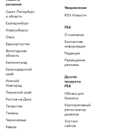
регионов
Уведомления
Санкт-Петербург
RSS Новости
и область
Екатеринбург
РБК
Новосибирск
О компании
Омск
Контактная
Башкортостан
информация
Вологодская
Редакция
область
Размещение
Калининград
рекламы
Краснодарский
край
Другие
Нижний
продукты
Новгород
РБК
Пермский край
Облако для
бизнеса
Ростов-на-Дону
Корпоративный
Татарстан
регистратор
Тюмень
доменов
Черноземье
Хостинг
сайтов
Кавказ