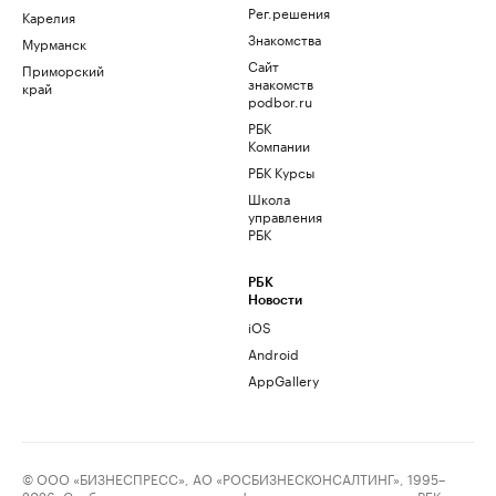
Рег.решения
Карелия
Знакомства
Мурманск
Сайт
Приморский
знакомств
край
podbor.ru
РБК
Компании
РБК Курсы
Школа
управления
РБК
РБК
Новости
iOS
Android
AppGallery
© ООО «БИЗНЕСПРЕСС», АО «РОСБИЗНЕСКОНСАЛТИНГ», 1995–
2026. Сообщения и материалы информационного агентства «РБК»