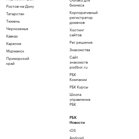
бизнеса
Ростов-на-Дону
Корпоративный
Татарстан
регистратор
Тюмень
доменов
Черноземье
Хостинг
сайтов
Кавказ
Рег.решения
Карелия
Знакомства
Мурманск
Сайт
Приморский
знакомств
край
podbor.ru
РБК
Компании
РБК Курсы
Школа
управления
РБК
РБК
Новости
iOS
Android