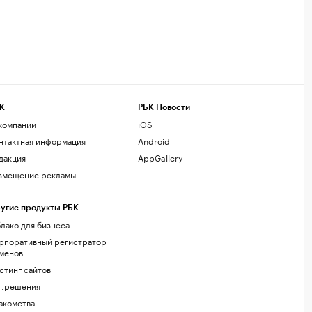
К
РБК Новости
компании
iOS
нтактная информация
Android
дакция
AppGallery
змещение рекламы
угие продукты РБК
лако для бизнеса
рпоративный регистратор
менов
стинг сайтов
г.решения
акомства