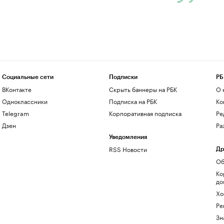
Социальные сети
Подписки
РБ
ВКонтакте
Скрыть баннеры на РБК
О 
Одноклассники
Подписка на РБК
Ко
Telegram
Корпоративная подписка
Ре
Дзен
Ра
Уведомления
RSS Новости
Др
Об
Ко
до
Хо
Ре
Зн