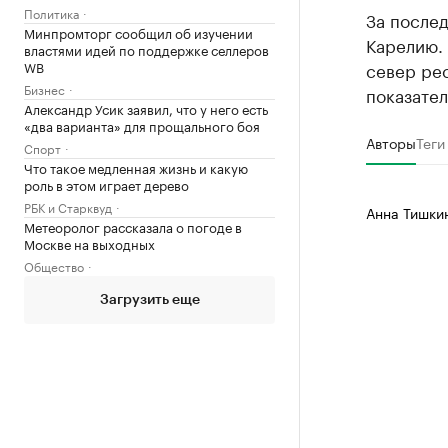
Политика
За после
Минпромторг сообщил об изучении
Карелию.
властями идей по поддержке селлеров
WB
север рес
Бизнес
показател
Александр Усик заявил, что у него есть
«два варианта» для прощального боя
Авторы
Теги
Спорт
Что такое медленная жизнь и какую
роль в этом играет дерево
РБК и Старквуд
Анна Тишки
Метеоролог рассказала о погоде в
Москве на выходных
Общество
Загрузить еще