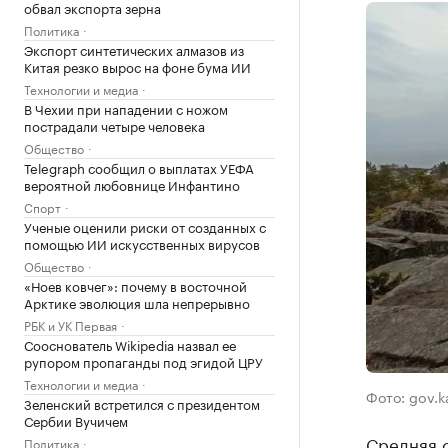
обвал экспорта зерна
Политика
Экспорт синтетических алмазов из
Китая резко вырос на фоне бума ИИ
Технологии и медиа
В Чехии при нападении с ножом
пострадали четыре человека
Общество
Telegraph сообщил о выплатах УЕФА
вероятной любовнице Инфантино
Спорт
Ученые оценили риски от созданных с
помощью ИИ искусственных вирусов
Общество
«Ноев ковчег»: почему в восточной
Арктике эволюция шла непрерывно
РБК и УК Первая
Сооснователь Wikipedia назвал ее
рупором пропаганды под эгидой ЦРУ
Технологии и медиа
Фото: gov.ka
Зеленский встретился с президентом
Сербии Вучичем
Средняя с
Политика