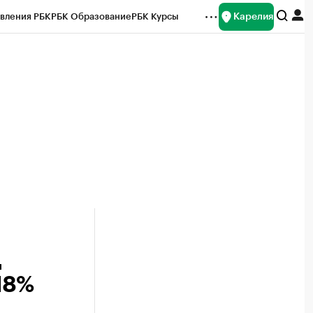
Карелия
вления РБК
РБК Образование
РБК Курсы
рейтинги
Франшизы
Газета
Спецпроекты СПб
ты
д
18%