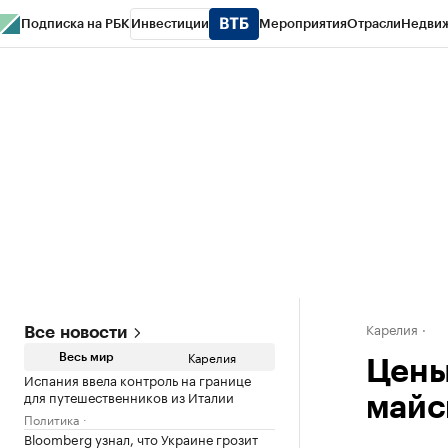
Подписка на РБК
Инвестиции
Мероприятия
Отрасли
Недви
РБК Life
Тренды
Визионеры
Национальные проекты
Город
Стиль
Кр
Конференции СПб
Спецпроекты
Проверка контрагентов
Политика
Карелия
Все новости
Карелия
Весь мир
Цены
Испания ввела контроль на границе
для путешественников из Италии
майс
Политика
Bloomberg узнал, что Украине грозит