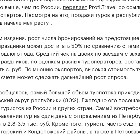
то выше, чем по России,
передает
Profi.Travel со ссыл
спертов. Несмотря на это, продажи туров в республи
в начале мая растут.
м издания, рост числа бронирований на предстоящие
праздники может достигать 50% по сравнению с теми
ошлого года. Средний чек на двоих по заездам с зах
раздников, по оценкам разных туроператоров, соста
тыс. руб. По мнению экспертов, высокая стоимость т
 счете может сдержать дальнейший рост спроса.
сообщалось, самый большой объем турпотока
приходи
ьский округ республики (80%). Ежегодно его посеща
туристов из России и других стран. Самый востребо
авлении тур на один день с отправлением из Петерб
 в 2,8-3,5 тыс. руб. Кроме того, туристы часто ездят 
горский и Кондопожский районы, а также в Петрозав