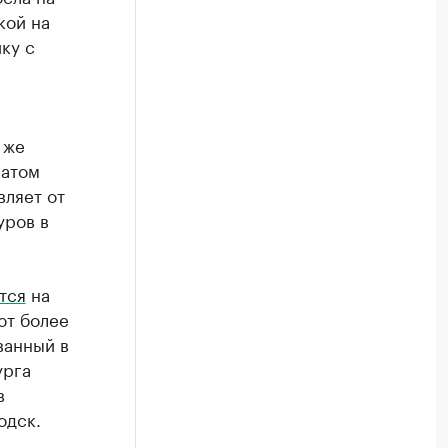
кой на
ку с
 же
ватом
вляет от
уров в
тся
на
ют более
ванный в
урга
в
одск.