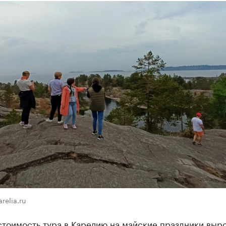
relia.ru
тоимость тура в Карелию на майские праздники выро