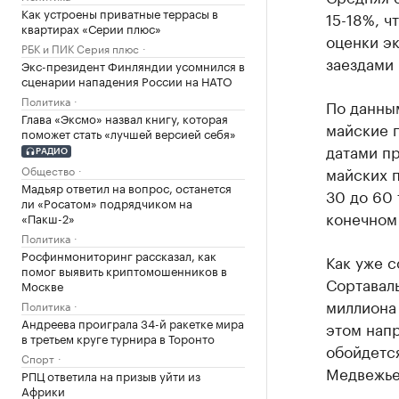
Как устроены приватные террасы в
15-18%, ч
квартирах «Серии плюс»
оценки эк
РБК и ПИК Серия плюс
заездами 
Экс-президент Финляндии усомнился в
сценарии нападения России на НАТО
Политика
По данны
Глава «Эксмо» назвал книгу, которая
майские 
поможет стать «лучшей версией себя»
датами пр
РАДИО
Общество
майских п
Мадьяр ответил на вопрос, останется
30 до 60 
ли «Росатом» подрядчиком на
конечном
«Пакш-2»
Политика
Росфинмониторинг рассказал, как
Как уже 
помог выявить криптомошенников в
Сортавал
Москве
миллиона 
Политика
Андреева проиграла 34-й ракетке мира
этом напр
в третьем круге турнира в Торонто
обойдется
Спорт
Медвежье
РПЦ ответила на призыв уйти из
Африки