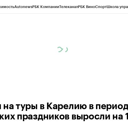
жимость
Autonews
РБК Компании
Телеканал
РБК Вино
Спорт
Школа упра
ипто
РБК Бизнес-среда
Дискуссионный клуб
Исследования
Кредитные 
Экономика
Бизнес
Технологии и медиа
Финансы
Рынок наличной валю
 на туры в Карелию в перио
ких праздников выросли на 