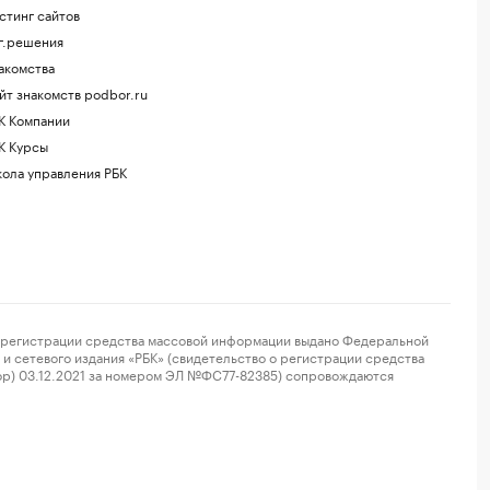
стинг сайтов
г.решения
акомства
йт знакомств podbor.ru
К Компании
К Курсы
ола управления РБК
регистрации средства массовой информации выдано Федеральной
и сетевого издания «РБК» (свидетельство о регистрации средства
ор) 03.12.2021 за номером ЭЛ №ФС77-82385) сопровождаются