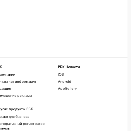
К
РБК Новости
компании
iOS
нтактная информация
Android
дакция
AppGallery
змещение рекламы
угие продукты РБК
лако для бизнеса
рпоративный регистратор
менов