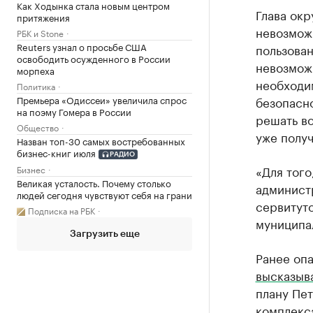
Как Ходынка стала новым центром
Глава окр
притяжения
невозмож
РБК и Stone
Reuters узнал о просьбе США
пользован
освободить осужденного в России
невозмож
морпеха
необходим
Политика
Премьера «Одиссеи» увеличила спрос
безопасно
на поэму Гомера в России
решать во
Общество
уже получ
Назван топ-30 самых востребованных
бизнес-книг июля
РАДИО
«Для того
Бизнес
Великая усталость. Почему столько
админист
людей сегодня чувствуют себя на грани
сервитуто
Подписка на РБК
муниципа
Загрузить еще
Ранее опа
высказыв
плану Пет
комплекса