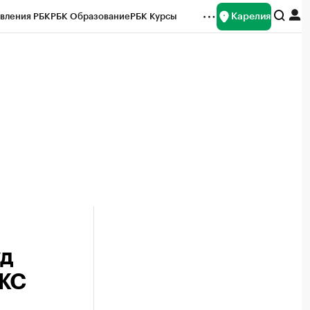
Карелия
вления РБК
РБК Образование
РБК Курсы
рейтинги
Франшизы
Газета
Спецпроекты СПб
ты
уд
ИЖС