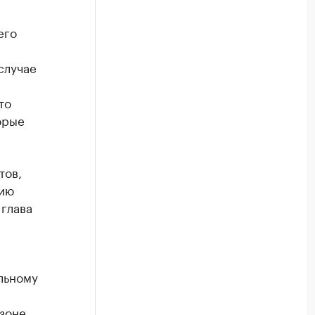
его
случае
а
то
орые
тов,
нию
 глава
льному
зоне