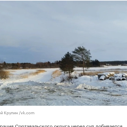
ей Крупин /vk.com
рация Сортавальского округа через суд добивается