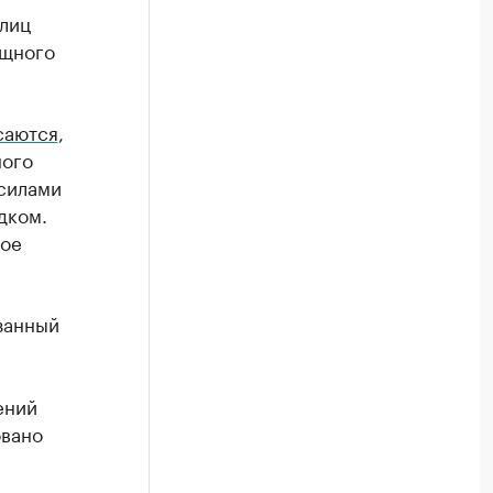
улиц
ищного
саются
,
ного
 силами
дком.
ное
занный
ений
овано