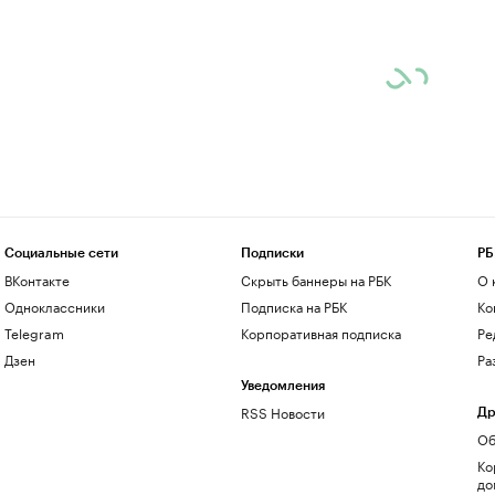
Социальные сети
Подписки
РБ
ВКонтакте
Скрыть баннеры на РБК
О 
Одноклассники
Подписка на РБК
Ко
Telegram
Корпоративная подписка
Ре
Дзен
Ра
Уведомления
RSS Новости
Др
Об
Ко
до