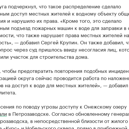
уга подчеркнул, что такое распределение сделало
ным доступ местных жителей к водному объекту общ
ия и нарушило их права. «Кроме того, это сделало
ным подъезд пожарных машин к воде для заправки в 
ости, что также нарушает права местных жителей н
сть», — добавил Сергей Крупин. Он также добавил, ч
прос через суд пришлось ввиду несогласия лиц, кот
или участок для строительства дома.
, чтобы предотвратить повторения подобных инциден
рацией округа сейчас проводится работа по наложе
в на доступ к воде для местных жителей», — добавил
литета.
сения по поводу угрозы доступу к Онежскому озеру
али
в Петрозаводске. Согласно обновленному генера
розаводска, в непосредственной близости от жилого
 «Курс» и Нобельского сквера, прямо в прибрежной 