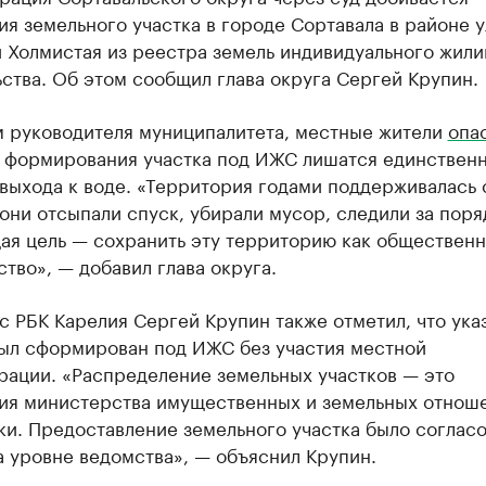
я земельного участка в городе Сортавала в районе 
и Холмистая из реестра земель индивидуального жил
ства. Об этом сообщил глава округа Сергей Крупин.
м руководителя муниципалитета, местные жители
опа
е формирования участка под ИЖС лишатся единствен
выхода к воде. «Территория годами поддерживалась
они отсыпали спуск, убирали мусор, следили за поря
ая цель — сохранить эту территорию как обществен
тво», — добавил глава округа.
с РБК Карелия Сергей Крупин также отметил, что ука
был сформирован под ИЖС без участия местной
рации. «Распределение земельных участков — это
ия министерства имущественных и земельных отнош
ки. Предоставление земельного участка было соглас
 уровне ведомства», — объяснил Крупин.