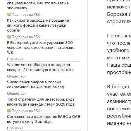
специальности. Как это влияет на
исключени
экономику
Боровая 
Подписка на РБК
Как снизить расходы на создание
строитель
личного фонда и какие ловушки
обойти
По слова
Подписка на РБК
что посл
В Екатеринбурге эвакуировали 800
человек после возгорания на складе
удобного 
WB
местных: 
Политика
Наша общ
Wildberries сообщила о пожаре на
складе в Екатеринбурге после атаки
пространс
Общество
Число пенсионеров в России
В беседе 
сократилось на 409 тыс. за год
участок 
Общество
Топ-3 стратегии для инвестора, куда
админист
вложить дивиденды летом 2026 года
полномоч
Подписка на РБК
республи
Соглашение о партнерстве ЕАЭС и ОАЭ
вступит в силу 6 октября
именно на
Политика