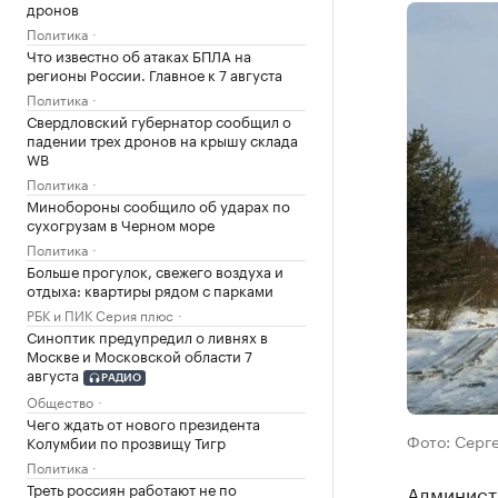
дронов
Политика
Что известно об атаках БПЛА на
регионы России. Главное к 7 августа
Политика
Свердловский губернатор сообщил о
падении трех дронов на крышу склада
WB
Политика
Минобороны сообщило об ударах по
сухогрузам в Черном море
Политика
Больше прогулок, свежего воздуха и
отдыха: квартиры рядом с парками
РБК и ПИК Серия плюс
Синоптик предупредил о ливнях в
Москве и Московской области 7
августа
РАДИО
Общество
Чего ждать от нового президента
Фото: Серг
Колумбии по прозвищу Тигр
Политика
Треть россиян работают не по
Админист