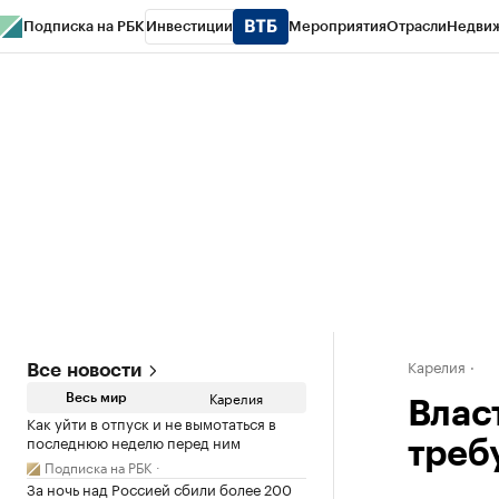
Подписка на РБК
Инвестиции
Мероприятия
Отрасли
Недви
РБК Life
Тренды
Визионеры
Национальные проекты
Город
Стиль
Кр
Конференции СПб
Спецпроекты
Проверка контрагентов
Политика
Карелия
Все новости
Карелия
Весь мир
Влас
Как уйти в отпуск и не вымотаться в
последнюю неделю перед ним
треб
Подписка на РБК
За ночь над Россией сбили более 200