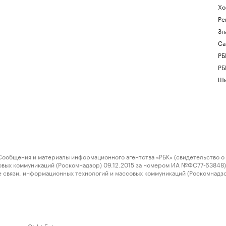
Хо
Ре
Зн
Са
РБ
РБ
Шк
ения и материалы информационного агентства «РБК» (свидетельство о 
овых коммуникаций (Роскомнадзор) 09.12.2015 за номером ИА №ФС77-63848) 
 связи, информационных технологий и массовых коммуникаций (Роскомнадз
нажмите Ctrl + Enter