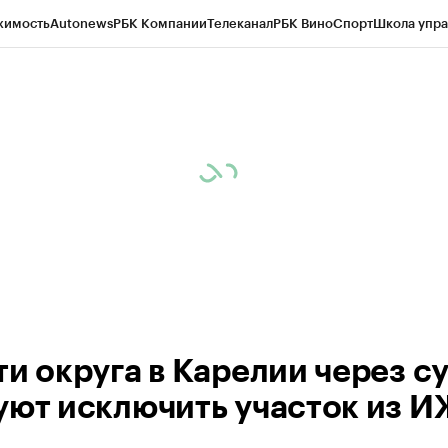
жимость
Autonews
РБК Компании
Телеканал
РБК Вино
Спорт
Школа упра
ипто
РБК Бизнес-среда
Дискуссионный клуб
Исследования
Кредитные 
Экономика
Бизнес
Технологии и медиа
Финансы
Рынок наличной валю
ти округа в Карелии через с
уют исключить участок из 