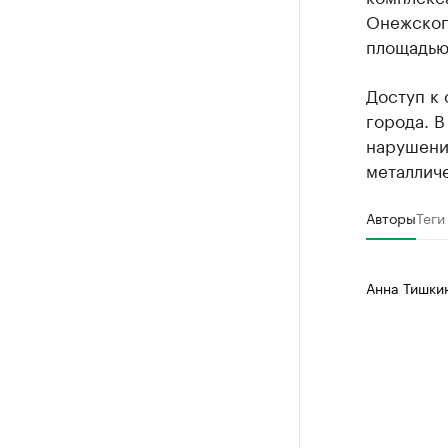
Онежског
площадью 
Доступ к
города. В
нарушени
металлич
Авторы
Теги
Анна Тишки