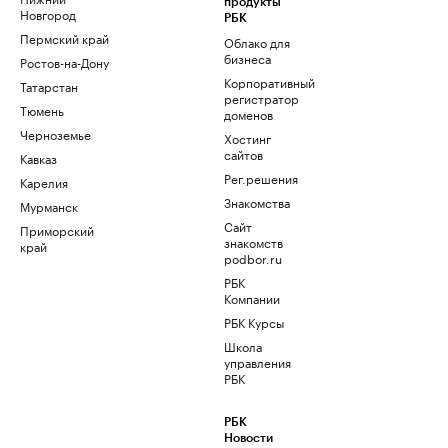
продукты
Новгород
РБК
Пермский край
Облако для
бизнеса
Ростов-на-Дону
Корпоративный
Татарстан
регистратор
Тюмень
доменов
Черноземье
Хостинг
сайтов
Кавказ
Рег.решения
Карелия
Знакомства
Мурманск
Сайт
Приморский
знакомств
край
podbor.ru
РБК
Компании
РБК Курсы
Школа
управления
РБК
РБК
Новости