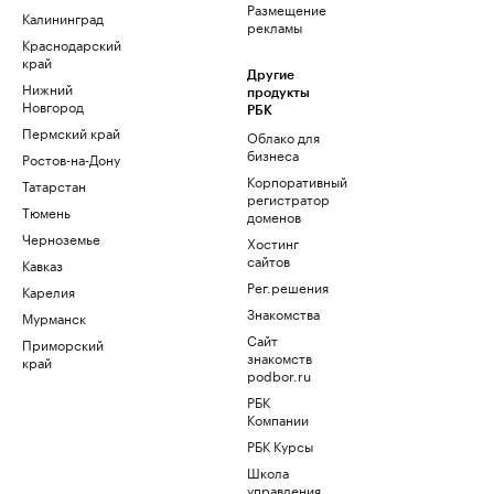
Размещение
Калининград
рекламы
Краснодарский
край
Другие
Нижний
продукты
Новгород
РБК
Пермский край
Облако для
бизнеса
Ростов-на-Дону
Корпоративный
Татарстан
регистратор
Тюмень
доменов
Черноземье
Хостинг
сайтов
Кавказ
Рег.решения
Карелия
Знакомства
Мурманск
Сайт
Приморский
знакомств
край
podbor.ru
РБК
Компании
РБК Курсы
Школа
управления