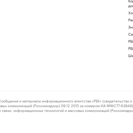
Ко
до
Хо
Ре
Зн
Са
РБ
РБ
Шк
ения и материалы информационного агентства «РБК» (свидетельство о 
овых коммуникаций (Роскомнадзор) 09.12.2015 за номером ИА №ФС77-63848) 
 связи, информационных технологий и массовых коммуникаций (Роскомнадз