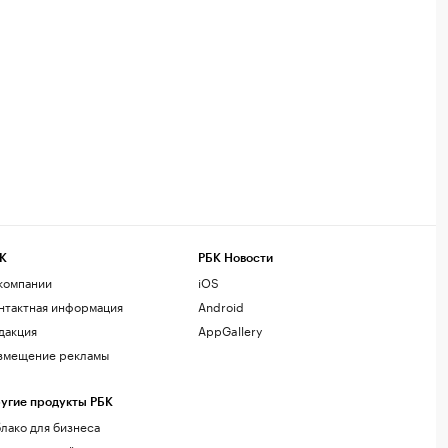
К
РБК Новости
компании
iOS
нтактная информация
Android
дакция
AppGallery
змещение рекламы
угие продукты РБК
лако для бизнеса