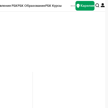
Карелия
вления РБК
РБК Образование
РБК Курсы
рейтинги
Франшизы
Газета
Спецпроекты СПб
ты