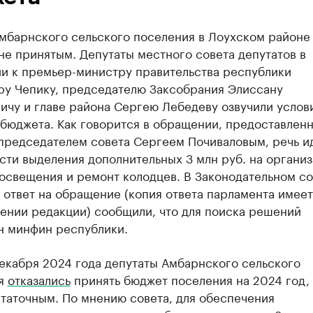
мбарнского сельского поселения в Лоухском районе
не принятым. Депутаты местного совета депутатов в
и к премьер-министру правительства республики
ру Чепику, председателю Заксобрания Элиссану
ичу и главе района Сергею Лебедеву озвучили услов
 бюджета. Как говорится в обращении, предоставлен
председателем совета Сергеем Почиваловым, речь и
сти выделения дополнительных 3 млн руб. на органи
 освещения и ремонт колодцев. В Законодательном с
 ответ на обращение (копия ответа парламента имеет
ении редакции) сообщили, что для поиска решений
н минфин республики.
екабря 2024 года депутаты Амбарнского сельского
ия
отказались
принять бюджет поселения на 2024 год, 
таточным. По мнению совета, для обеспечения