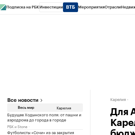
Подписка на РБК
Инвестиции
Мероприятия
Отрасли
Недви
РБК Life
Тренды
Визионеры
Национальные проекты
Город
Стиль
Кр
Конференции СПб
Спецпроекты
Проверка контрагентов
Политика
Карелия
Все новости
Карелия
Весь мир
Для 
Будущее Ходынского поля: от пашни и
аэродрома до города в городе
Каре
РБК и Stone
Футболисты «Сочи» из-за закрытия
бюдж