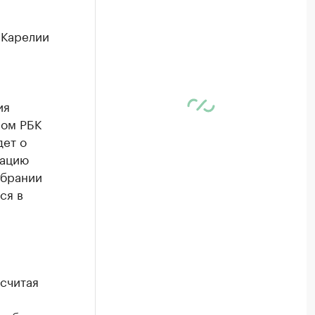
 Карелии
ия
ном РБК
дет о
зацию
обрании
ся в
считая