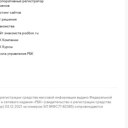
рпоративный регистратор
менов
стинг сайтов
г.решения
акомства
йт знакомств podbor.ru
К Компании
К Курсы
ола управления РБК
регистрации средства массовой информации выдано Федеральной
и сетевого издания «РБК» (свидетельство о регистрации средства
ор) 03.12.2021 за номером ЭЛ №ФС77-82385) сопровождаются