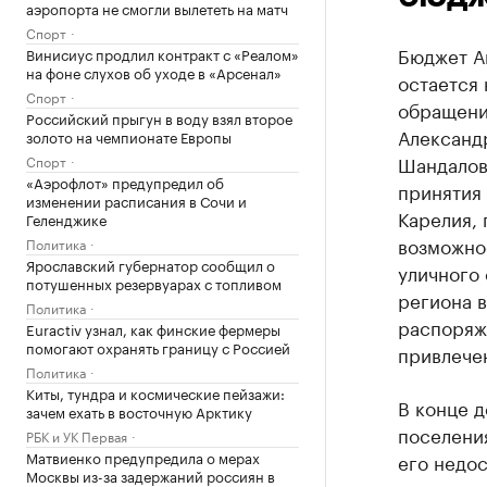
аэропорта не смогли вылететь на матч
Спорт
Бюджет А
Винисиус продлил контракт с «Реалом»
на фоне слухов об уходе в «Арсенал»
остается 
Спорт
обращени
Российский прыгун в воду взял второе
Александ
золото на чемпионате Европы
Шандалов
Спорт
«Аэрофлот» предупредил об
принятия
изменении расписания в Сочи и
Карелия, 
Геленджике
возможно
Политика
Ярославский губернатор сообщил о
уличного
потушенных резервуарах с топливом
региона в
Политика
распоряж
Euractiv узнал, как финские фермеры
помогают охранять границу с Россией
привлече
Политика
Киты, тундра и космические пейзажи:
В конце д
зачем ехать в восточную Арктику
поселен
РБК и УК Первая
Матвиенко предупредила о мерах
его недос
Москвы из-за задержаний россиян в