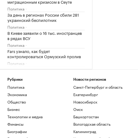
миграционным кризисом в Сеуте
Политика
За день в регионах России сбили 281
украинский беспилотник
Политика
В Киеве заявили о 16 тыс. иностранцев
в рядах ВСУ
Политика
Fars узнало, как будет
контролироваться Ормузский пролив
Политика
«Ижавиа» занялась восстановлением
сертификата эксплуатанта
Рубрики
Новости регионов
Общество
Политика
Санкт-Петербург и область
Загрузить еще
Экономика
Екатеринбург
Общество
Новосибирск
Бизнес
Омск
Технологии и медиа
Башкортостан
Финансы
Вологодская область
Биографии
Калининград