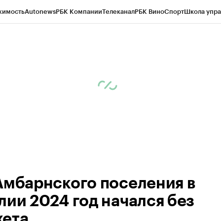
жимость
Autonews
РБК Компании
Телеканал
РБК Вино
Спорт
Школа упра
ипто
РБК Бизнес-среда
Дискуссионный клуб
Исследования
Кредитные 
Экономика
Бизнес
Технологии и медиа
Финансы
Рынок наличной валю
Амбарнского поселения в
лии 2024 год начался без
ета