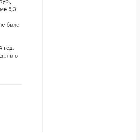
уб.,
ме 5,3
не было
 год.
дены в