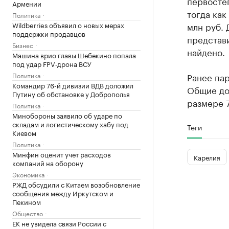
первосте
Армении
тогда как
Политика
Wildberries объявил о новых мерах
млн руб. 
поддержки продавцов
представи
Бизнес
найдено.
Машина врио главы Шебекино попала
под удар FPV‑дрона ВСУ
Политика
Ранее па
Командир 76-й дивизии ВДВ доложил
Общие до
Путину об обстановке у Доброполья
размере 7
Политика
Минобороны заявило об ударе по
складам и логистическому хабу под
Теги
Киевом
Политика
Минфин оценит учет расходов
Карелия
компаний на оборону
Экономика
РЖД обсудили с Китаем возобновление
сообщения между Иркутском и
Пекином
Общество
ЕК не увидела связи России с