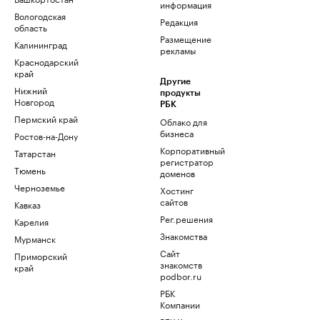
информация
Вологодская
Редакция
область
Размещение
Калининград
рекламы
Краснодарский
край
Другие
Нижний
продукты
Новгород
РБК
Пермский край
Облако для
бизнеса
Ростов-на-Дону
Корпоративный
Татарстан
регистратор
Тюмень
доменов
Черноземье
Хостинг
сайтов
Кавказ
Рег.решения
Карелия
Знакомства
Мурманск
Сайт
Приморский
знакомств
край
podbor.ru
РБК
Компании