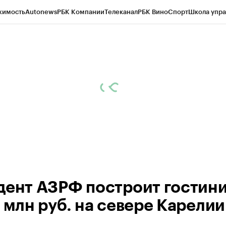
жимость
Autonews
РБК Компании
Телеканал
РБК Вино
Спорт
Школа упра
ипто
РБК Бизнес-среда
Дискуссионный клуб
Исследования
Кредитные 
Экономика
Бизнес
Технологии и медиа
Финансы
Рынок наличной валю
дент АЗРФ построит гостин
0 млн руб. на севере Карелии