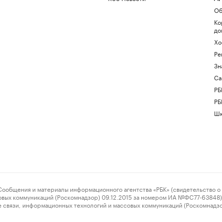
Об
Ко
до
Хо
Ре
Зн
Са
РБ
РБ
Шк
ения и материалы информационного агентства «РБК» (свидетельство о 
овых коммуникаций (Роскомнадзор) 09.12.2015 за номером ИА №ФС77-63848) 
 связи, информационных технологий и массовых коммуникаций (Роскомнадз