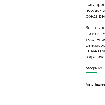
году прог
поездок 
фонда ре
За четыре
По итога
тыс. тур
Беломорс
«Паанаярв
в арктиче
Авторы
Теги
Анна Тишки