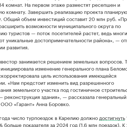
14 комнат. На первом этаже разместят ресепшен и
ую комнату. Завершить реализацию проекта планирую
. Общий объем инвестиций составит 20 млн руб. «Пр
расширить возможности муниципального округа по
ю туристов — поток посетителей растет, ведь мног
ют уникальные достопримечательности района», — от
ии развития.
нвестор занимается решением земельных вопросов. Т
 инициировала изменение генерального плана Белом
 скорректировала цель использования имеющейся
ии. «Нам предстоит изменить вид разрешенного
ания земельного участка под гостиничное строительс
— реконструкция здания», — рассказала генеральный
 ООО «Гарант» Анна Боровко.
 года число турпоездок в Карелию должно
достигнуть
% больше показателя за 2024 год (1,6 млн поездок). К