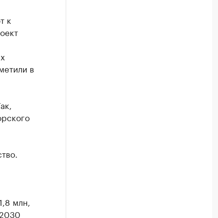
т к
оект
их
метили в
ак,
орского
тво.
1,8 млн,
 2030