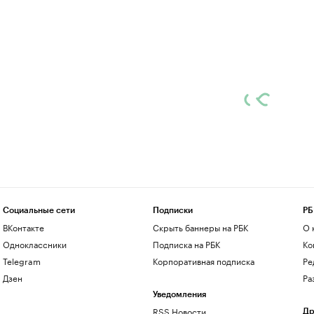
Социальные сети
Подписки
РБ
ВКонтакте
Скрыть баннеры на РБК
О 
Одноклассники
Подписка на РБК
Ко
Telegram
Корпоративная подписка
Ре
Дзен
Ра
Уведомления
RSS Новости
Др