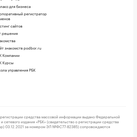
лако для бизнеса
рпоративный регистратор
менов
стинг сайтов
г.решения
акомства
йт знакомств podbor.ru
К Компании
К Курсы
ола управления РБК
регистрации средства массовой информации выдано Федеральной
и сетевого издания «РБК» (свидетельство о регистрации средства
ор) 03.12.2021 за номером ЭЛ №ФС77-82385) сопровождаются