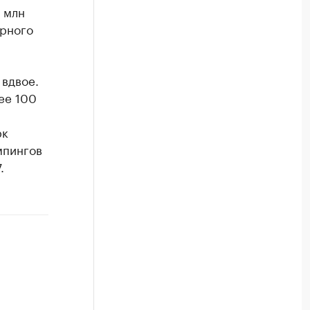
 млн
ерного
 вдвое.
ее 100
рк
мпингов
.