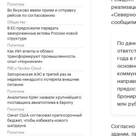
Политика
реализац
Во Внуково ввели прием и отправку
«Северно
рейсов по согласованию
сообщили
Общество
В ЕС предложили передать
замороженные активы России новой
структуре
По дан
Политика
ответс
Как ИИ-агенты и облако
трансформируют промышленность:
года в
опыт «Норникеля»
основн
РБК и Yandex Cloud
коммун
Запорожская АЭС в третий раз за
неделю ненадолго потеряла внешнее
направ
питание
предос
Политика
бронир
Аналитики Kpler назвали крупнейшего
поставщика авиатоплива в Европу
млн руб
Политика
Сенат США согласовал краткосрочный
бюджет, чтобы избежать нового
Согласно 
шатдауна
Политика
здании, 