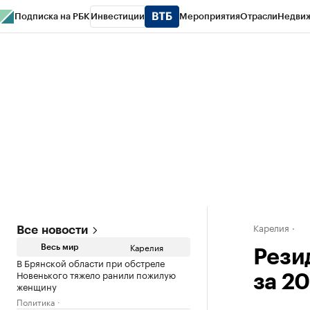
Подписка на РБК
Инвестиции
Мероприятия
Отрасли
Недви
РБК Life
Тренды
Визионеры
Национальные проекты
Город
Стиль
Кр
Конференции СПб
Спецпроекты
Проверка контрагентов
Политика
Карелия
Все новости
Карелия
Весь мир
Рези
В Брянской области при обстреле
Новенького тяжело ранили пожилую
за 2
женщину
Политика