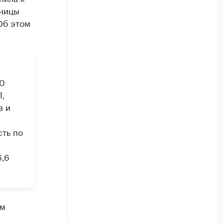
иницы
Об этом
10
Л,
в и
сть по
6,6
ом