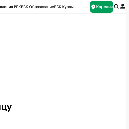
Карелия
вления РБК
РБК Образование
РБК Курсы
рейтинги
Франшизы
Газета
Спецпроекты СПб
ты
ицу