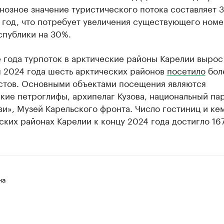
нозное значение туристического потока составляет 3
в год, что потребует увеличения существующего ном
спублики на 30%.
 года турпоток в арктические районы Карелии вырос
м 2024 года шесть арктических районов
посетило
бол
истов. Основными объектами посещения являются
кие петроглифы, архипелаг Кузова, национальный па
и», Музей Карельского фронта. Число гостиниц и ке
ских районах Карелии к концу 2024 года достигло 167
на