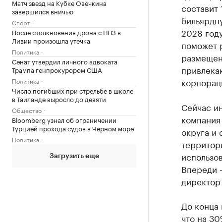
Матч звезд на Кубке Овечкина
составит 
завершился вничью
бильярдн
Спорт
2028 году
После столкновения дрона с НПЗ в
Ливии произошла утечка
поможет 
Политика
размещени
Сенат утвердил личного адвоката
привлека
Трампа генпрокурором США
корпорац
Политика
Число погибших при стрельбе в школе
в Таиланде выросло до девяти
Сейчас и
Общество
компания
Bloomberg узнал об ограничении
Турцией прохода судов в Черном море
округа и
Политика
территор
использов
Загрузить еще
Впереди 
директор
До конца
что на 30