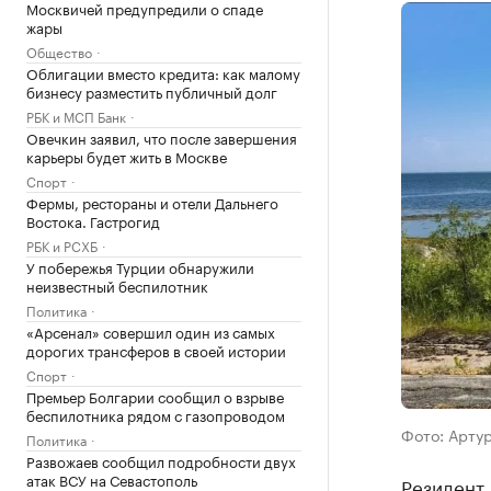
Москвичей предупредили о спаде
жары
Общество
Облигации вместо кредита: как малому
бизнесу разместить публичный долг
РБК и МСП Банк
Овечкин заявил, что после завершения
карьеры будет жить в Москве
Спорт
Фермы, рестораны и отели Дальнего
Востока. Гастрогид
РБК и РСХБ
У побережья Турции обнаружили
неизвестный беспилотник
Политика
«Арсенал» совершил один из самых
дорогих трансферов в своей истории
Спорт
Премьер Болгарии сообщил о взрыве
беспилотника рядом с газопроводом
Фото: Арту
Политика
Развожаев сообщил подробности двух
атак ВСУ на Севастополь
Резидент 