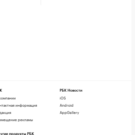
К
РБК Новости
компании
iOS
нтактная информация
Android
дакция
AppGallery
змещение рекламы
угие продукты РБК