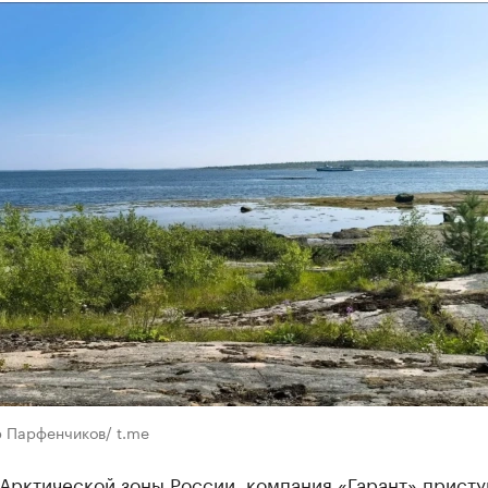
р Парфенчиков/ t.me
Арктической зоны России, компания «Гарант» присту