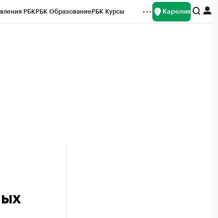
Карелия
вления РБК
РБК Образование
РБК Курсы
рейтинги
Франшизы
Газета
Спецпроекты СПб
ты
ных