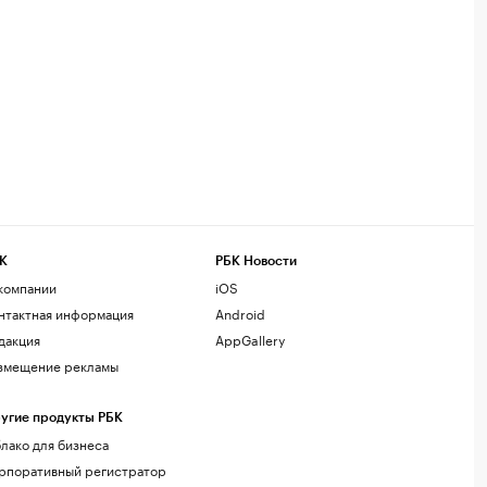
К
РБК Новости
компании
iOS
нтактная информация
Android
дакция
AppGallery
змещение рекламы
угие продукты РБК
лако для бизнеса
рпоративный регистратор
менов