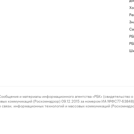
Хо
Ре
Зн
Са
РБ
РБ
Шк
ения и материалы информационного агентства «РБК» (свидетельство о 
овых коммуникаций (Роскомнадзор) 09.12.2015 за номером ИА №ФС77-63848) 
 связи, информационных технологий и массовых коммуникаций (Роскомнадз