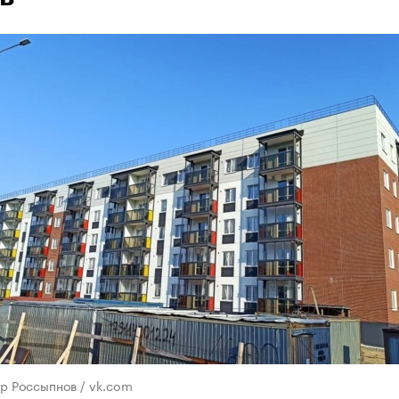
р Россыпнов / vk.com