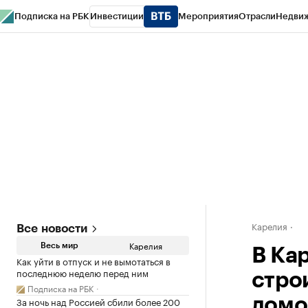
Подписка на РБК
Инвестиции
Мероприятия
Отрасли
Недви
РБК Life
Тренды
Визионеры
Национальные проекты
Город
Стиль
Кр
Конференции СПб
Спецпроекты
Проверка контрагентов
Политика
Карелия
Все новости
Карелия
Весь мир
В Ка
Как уйти в отпуск и не вымотаться в
последнюю неделю перед ним
стро
Подписка на РБК
За ночь над Россией сбили более 200
домо