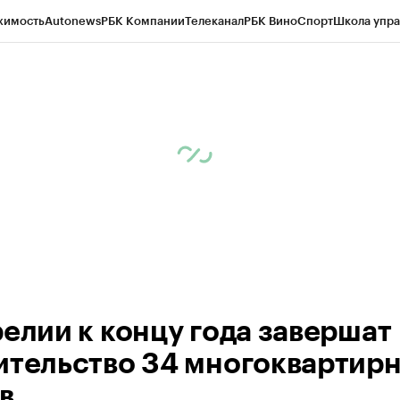
жимость
Autonews
РБК Компании
Телеканал
РБК Вино
Спорт
Школа упра
ипто
РБК Бизнес-среда
Дискуссионный клуб
Исследования
Кредитные 
Экономика
Бизнес
Технологии и медиа
Финансы
Рынок наличной валю
релии к концу года завершат
ительство 34 многоквартир
в