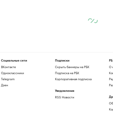
Социальные сети
Подписки
РБ
ВКонтакте
Скрыть баннеры на РБК
О 
Одноклассники
Подписка на РБК
Ко
Telegram
Корпоративная подписка
Ре
Дзен
Ра
Уведомления
RSS Новости
Др
Об
Ко
до