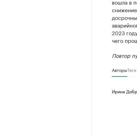
вошла в п
снижение
досрочны
аварийног
2023 году
чего прош
Повтор пу
Авторы
Теги
Ирина Добр