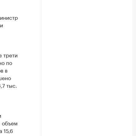
инистр
ки
е трети
но по
в в
шено
,7 тыс.
и
м объем
а 15,6