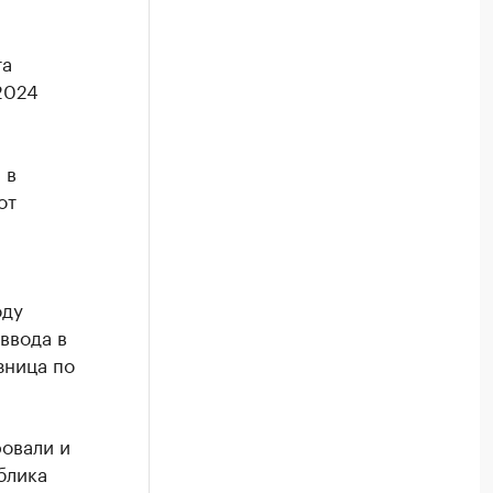
та
2024
 в
от
оду
ввода в
зница по
овали и
блика