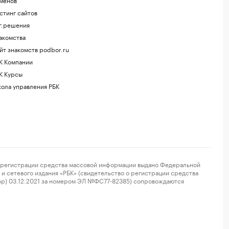
стинг сайтов
г.решения
акомства
йт знакомств podbor.ru
К Компании
К Курсы
ола управления РБК
регистрации средства массовой информации выдано Федеральной
и сетевого издания «РБК» (свидетельство о регистрации средства
ор) 03.12.2021 за номером ЭЛ №ФС77-82385) сопровождаются