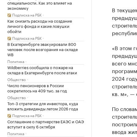
специальности. Как это влияет на
экономику
В текущем
Подписка на РБК
предыдущ
Как снизить расходы на создание
строитель
личного фонда и какие ловушки
обойти
республи
Подписка на РБК
В Екатеринбурге эвакуировали 800
«В этом г
человек после возгорания на складе
WB
предыдуще
Политика
всего мно
Wildberries сообщила о пожаре на
программ
складе в Екатеринбурге после атаки
2024 году
Общество
строитель
Число пенсионеров в России
сократилось на 409 тыс. за год
кв. м», —
Общество
Топ-3 стратегии для инвестора, куда
По слова
вложить дивиденды летом 2026 года
строитель
Подписка на РБК
Соглашение о партнерстве ЕАЭС и ОАЭ
построили
вступит в силу 6 октября
ввода жил
Политика