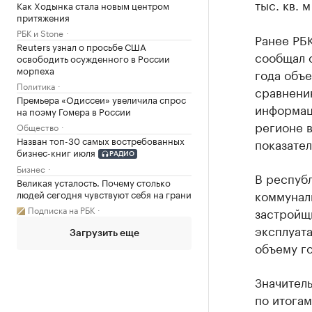
тыс. кв. 
Как Ходынка стала новым центром
притяжения
РБК и Stone
Ранее РБ
Reuters узнал о просьбе США
сообщал о
освободить осужденного в России
морпеха
года объ
Политика
сравнению
Премьера «Одиссеи» увеличила спрос
информаци
на поэму Гомера в России
регионе в
Общество
Назван топ-30 самых востребованных
показател
бизнес-книг июля
РАДИО
Бизнес
В респуб
Великая усталость. Почему столько
коммуналь
людей сегодня чувствуют себя на грани
Подписка на РБК
застройщи
эксплуата
Загрузить еще
объему г
Значитель
по итогам