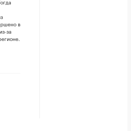
Тогда
з
ершено в
из-за
регионе.