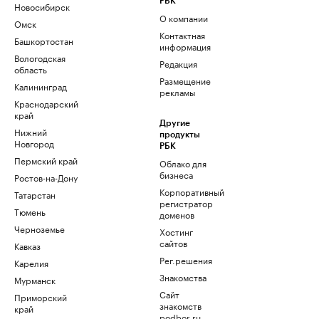
РБК
Новосибирск
О компании
Омск
Контактная
Башкортостан
информация
Вологодская
Редакция
область
Размещение
Калининград
рекламы
Краснодарский
край
Другие
Нижний
продукты
Новгород
РБК
Пермский край
Облако для
бизнеса
Ростов-на-Дону
Корпоративный
Татарстан
регистратор
Тюмень
доменов
Черноземье
Хостинг
сайтов
Кавказ
Рег.решения
Карелия
Знакомства
Мурманск
Сайт
Приморский
знакомств
край
podbor.ru