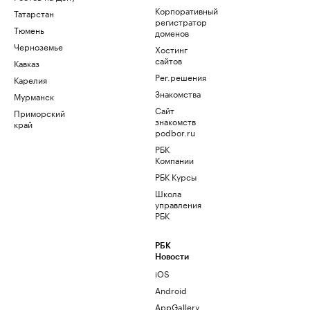
Корпоративный
Татарстан
регистратор
Тюмень
доменов
Черноземье
Хостинг
сайтов
Кавказ
Рег.решения
Карелия
Знакомства
Мурманск
Сайт
Приморский
знакомств
край
podbor.ru
РБК
Компании
РБК Курсы
Школа
управления
РБК
РБК
Новости
iOS
Android
AppGallery