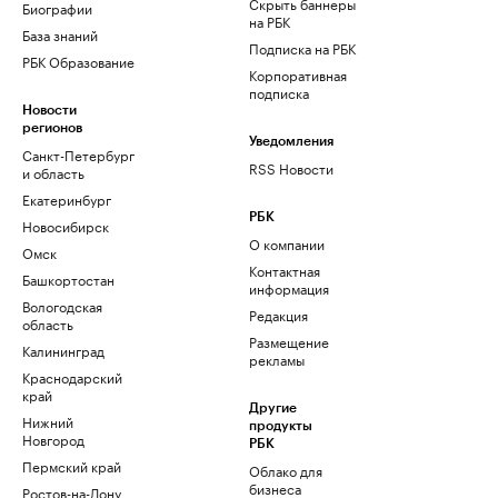
Скрыть баннеры
Биографии
на РБК
База знаний
Подписка на РБК
РБК Образование
Корпоративная
подписка
Новости
регионов
Уведомления
Санкт-Петербург
RSS Новости
и область
Екатеринбург
РБК
Новосибирск
О компании
Омск
Контактная
Башкортостан
информация
Вологодская
Редакция
область
Размещение
Калининград
рекламы
Краснодарский
край
Другие
Нижний
продукты
Новгород
РБК
Пермский край
Облако для
бизнеса
Ростов-на-Дону