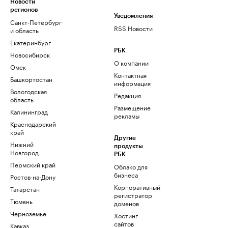
Новости
регионов
Уведомления
Санкт-Петербург
RSS Новости
и область
Екатеринбург
РБК
Новосибирск
О компании
Омск
Контактная
Башкортостан
информация
Вологодская
Редакция
область
Размещение
Калининград
рекламы
Краснодарский
край
Другие
Нижний
продукты
Новгород
РБК
Пермский край
Облако для
бизнеса
Ростов-на-Дону
Корпоративный
Татарстан
регистратор
Тюмень
доменов
Черноземье
Хостинг
сайтов
Кавказ