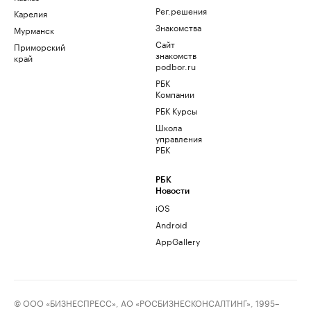
Рег.решения
Карелия
Знакомства
Мурманск
Сайт
Приморский
знакомств
край
podbor.ru
РБК
Компании
РБК Курсы
Школа
управления
РБК
РБК
Новости
iOS
Android
AppGallery
© ООО «БИЗНЕСПРЕСС», АО «РОСБИЗНЕСКОНСАЛТИНГ», 1995–