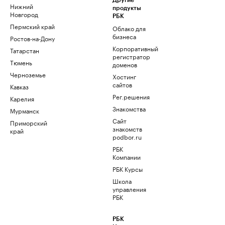
Другие
Нижний
продукты
Новгород
РБК
Пермский край
Облако для
бизнеса
Ростов-на-Дону
Корпоративный
Татарстан
регистратор
Тюмень
доменов
Черноземье
Хостинг
сайтов
Кавказ
Рег.решения
Карелия
Знакомства
Мурманск
Сайт
Приморский
знакомств
край
podbor.ru
РБК
Компании
РБК Курсы
Школа
управления
РБК
РБК