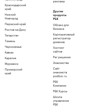
рекламы
Краснодарский
край
Другие
Нижний
продукты
Новгород
РБК
Пермский край
Облако для
бизнеса
Ростов-на-Дону
Корпоративный
Татарстан
регистратор
Тюмень
доменов
Черноземье
Хостинг
сайтов
Кавказ
Рег.решения
Карелия
Знакомства
Мурманск
Сайт
Приморский
знакомств
край
podbor.ru
РБК
Компании
РБК Курсы
Школа
управления
РБК