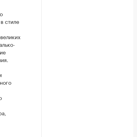
о
в стиле
овеликих
алько-
ие
ия.
м
ного
о
ра,