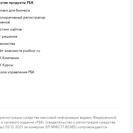
угие продукты РБК
лако для бизнеса
рпоративный регистратор
менов
стинг сайтов
г.решения
акомства
йт знакомств podbor.ru
К Компании
К Курсы
ола управления РБК
регистрации средства массовой информации выдано Федеральной
и сетевого издания «РБК» (свидетельство о регистрации средства
ор) 03.12.2021 за номером ЭЛ №ФС77-82385) сопровождаются