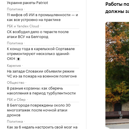
Украине ракеты Patriot
Работы п
Политика
должны за
11 мифов об ИИ в промышленности — и
как все устроено на практике
РБК и Yandex Cloud
СК возбудил дело о теракте после
атаки ВСУ на Белгород
Политика
К концу года в карельской Сортавале
отремонтируют несколько зданий-
ОКН
Карелия
На западе Словакии объявили режим
ЧС из-за пожара на военном полигоне
Общество
В разные корзины: как сберечь
накопления в период турбулентности
РБК и Сбер
В Белгороде повреждены около 30
многоэтажек после ночной атаки
дронов
Политика
Как за 6 недель настроить свой мозг на