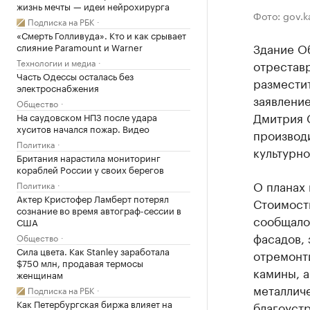
жизнь мечты — идеи нейрохирурга
Фото: gov.ka
Подписка на РБК
«Смерть Голливуда». Кто и как срывает
Здание О
слияние Paramount и Warner
Технологии и медиа
отреставр
Часть Одессы осталась без
размести
электроснабжения
заявлени
Общество
Дмитрия 
На саудовском НПЗ после удара
хуситов начался пожар. Видео
производ
Политика
культурно
Британия нарастила мониторинг
кораблей России у своих берегов
О планах 
Политика
Актер Кристофер Ламберт потерял
Стоимость
сознание во время автограф-сессии в
сообщало
США
фасадов, 
Общество
Сила цвета. Как Stanley заработала
отремонт
$750 млн, продавая термосы
камины, 
женщинам
металличе
Подписка на РБК
Как Петербургская биржа влияет на
благоуст