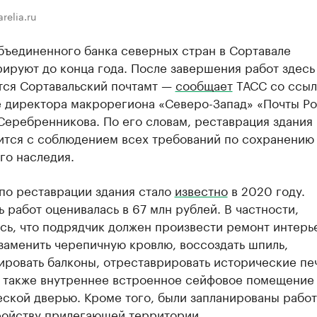
relia.ru
бъединенного банка северных стран в Сортавале
ируют до конца года. После завершения работ здесь
тся Сортавальский почтамт —
сообщает
ТАСС со ссыл
е директора макрорегиона «Северо-Запад» «Почты Р
Серебренникова. По его словам, реставрация здания
ится с соблюдением всех требований по сохранению
го наследия.
по реставрации здания стало
известно
в 2020 году.
 работ оценивалась в 67 млн рублей. В частности,
сь, что подрядчик должен произвести ремонт интерь
заменить черепичную кровлю, воссоздать шпиль,
ировать балконы, отреставрировать исторические пе
а также внутреннее встроенное сейфовое помещение
ской дверью. Кроме того, были запланированы работ
ройству прилегающей территории.