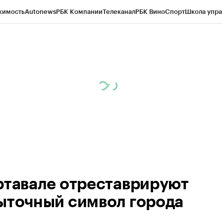
жимость
Autonews
РБК Компании
Телеканал
РБК Вино
Спорт
Школа упра
ипто
РБК Бизнес-среда
Дискуссионный клуб
Исследования
Кредитные 
Экономика
Бизнес
Технологии и медиа
Финансы
Рынок наличной валю
ртавале отреставрируют
ыточный символ города