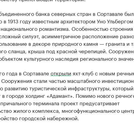
бъединенного банка северных стран в Сортавале был
 в 1913 году известным архитектором Уно Ульбергом 
 национального романтизма. Особенностью строения
 сложный силуэт, асимметричное расположение разн
ользование в декоре природного камня — гранита и т
ого сланца, крыша под красной черепицей. Сооружен
объектом культурного наследия регионального значен
го года в Сортавале
открыли
яхт-клуб с новым речны
. Сооружения стали частью масштабного инвестицион
по развитию туристической инфраструктуры, который
 в городе холдинг «Адамант». Помимо нового речног
 причального терминала проект предусатривает
ство жилого комплекса, многофункционального цент
ройство городской набережной.