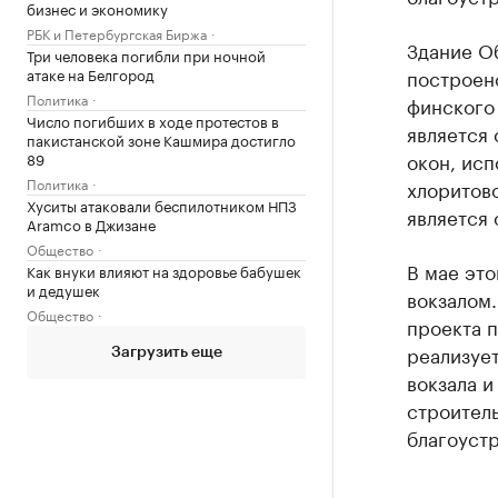
бизнес и экономику
РБК и Петербургская Биржа
Здание О
Три человека погибли при ночной
атаке на Белгород
построено
Политика
финского
Число погибших в ходе протестов в
является
пакистанской зоне Кашмира достигло
окон, исп
89
Политика
хлоритов
Хуситы атаковали беспилотником НПЗ
является 
Aramco в Джизане
Общество
В мае это
Как внуки влияют на здоровье бабушек
и дедушек
вокзалом
Общество
проекта 
реализует
Загрузить еще
вокзала и
строитель
благоуст