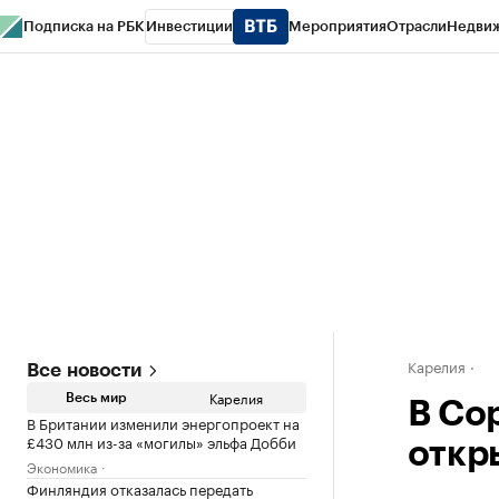
Подписка на РБК
Инвестиции
Мероприятия
Отрасли
Недви
РБК Life
Тренды
Визионеры
Национальные проекты
Город
Стиль
Кр
Конференции СПб
Спецпроекты
Проверка контрагентов
Политика
Карелия
Все новости
Карелия
Весь мир
В Со
В Британии изменили энергопроект на
£430 млн из-за «могилы» эльфа Добби
откр
Экономика
Финляндия отказалась передать