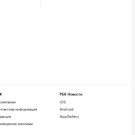
К
РБК Новости
компании
iOS
нтактная информация
Android
дакция
AppGallery
змещение рекламы