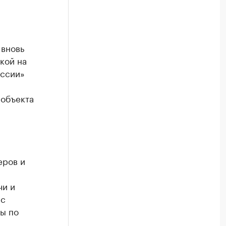
 вновь
кой на
оссии»
 объекта
еров и
чи и
 с
ы по