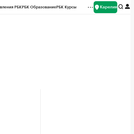
Карелия
вления РБК
РБК Образование
РБК Курсы
рейтинги
Франшизы
Газета
Спецпроекты СПб
ты