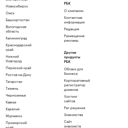
РБК
Новосибирск
О компании
Омск
Контактная
Башкортостан
информация
Вологодская
Редакция
область
Размещение
Калининград
рекламы
Краснодарский
край
Другие
Нижний
продукты
Новгород
РБК
Пермский край
Облако для
бизнеса
Ростов-на-Дону
Корпоративный
Татарстан
регистратор
Тюмень
доменов
Черноземье
Хостинг
сайтов
Кавказ
Рег.решения
Карелия
Знакомства
Мурманск
Сайт
Приморский
знакомств
край