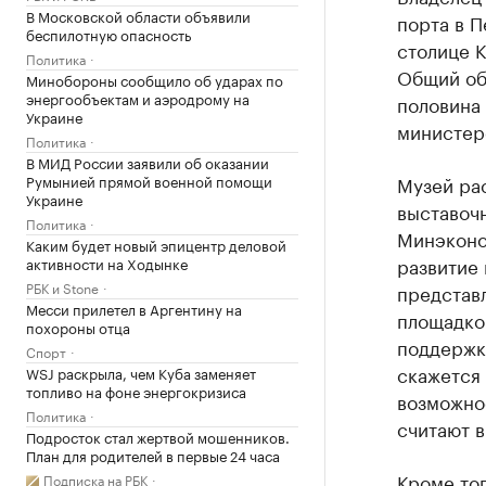
В Московской области объявили
порта в П
беспилотную опасность
столице 
Политика
Общий объ
Минобороны сообщило об ударах по
энергообъектам и аэродрому на
половина
Украине
министер
Политика
В МИД России заявили об оказании
Румынией прямой военной помощи
Музей рас
Украине
выставочн
Политика
Минэконо
Каким будет новый эпицентр деловой
развитие 
активности на Ходынке
РБК и Stone
представл
Месси прилетел в Аргентину на
площадко
похороны отца
поддержку
Спорт
скажется 
WSJ раскрыла, чем Куба заменяет
топливо на фоне энергокризиса
возможнос
Политика
считают в
Подросток стал жертвой мошенников.
План для родителей в первые 24 часа
Кроме тог
Подписка на РБК