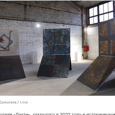
Ермолаев / t.me
отеля «Лахти», открытого в 2022 году в историческо