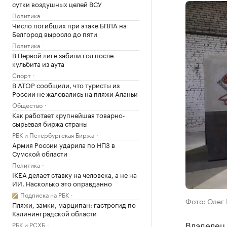
сутки воздушных целей ВСУ
Политика
Число погибших при атаке БПЛА на
Белгород выросло до пяти
Политика
В Первой лиге забили гол после
кульбита из аута
Спорт
В АТОР сообщили, что туристы из
России не жаловались на пляжи Аланьи
Общество
Как работает крупнейшая товарно-
сырьевая биржа страны
РБК и Петербургская Биржа
Армия России ударила по НПЗ в
Сумской области
Политика
IKEA делает ставку на человека, а не на
ИИ. Насколько это оправданно
Подписка на РБК
Фото: Олег 
Пляжи, замки, марципан: гастрогид по
Калининградской области
Владелец 
РБК и РСХБ