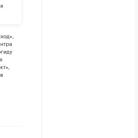
ря
ход»,
ентра
эгиду
е
кт»,
ов