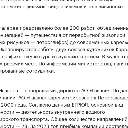
ством кинофильмов, видеофильмов и телевизионных
.
 галерее представлено более 200 работ, объединенн
онцепцией — путешествия от первобытной живописи
ных рисунков — петроглифов) до современных карель
 Экспонируются работы двух союзов художников Каре
 графика, скульптура и звуковые картины. В музее о
х рабочих мест. По информации министерства, нанят
ированные сотрудники.
Назаров — генеральный директор АО «Гавань». По да
мпании, АО «Гавань» зарегистрировано в Петрозаводс
 2009 года. Согласно данным ЕГРЮЛ, основной вид
ьности — деятельность внутреннего водного
ирского транспорта. Общее количество направлений
ьности — 28. За 2023 год прибыль компании составля