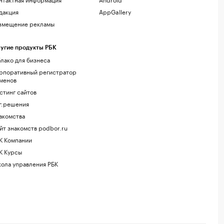
дакция
AppGallery
змещение рекламы
угие продукты РБК
лако для бизнеса
рпоративный регистратор
менов
стинг сайтов
г.решения
акомства
йт знакомств podbor.ru
К Компании
К Курсы
ола управления РБК