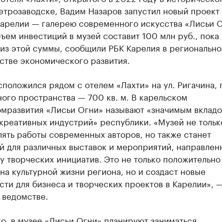
етрозаводске, Вадим Назаров запустил новый проект 
Карелии — галерею современного искусства «Лисьи О
ем инвестиций в музей составит 100 млн руб., пока
 из этой суммы, сообщили РБК Карелия в региональн
стве экономического развития.
положился рядом с отелем «Лахти» на ул. Ригачина,
ого пространства — 700 кв. м. В карельском
мразвития «Лисьи Огни» называют «значимым вкладо
креативных индустрий» республики. «Музей не тольк
ять работы современных авторов, но также станет
й для различных выставок и мероприятий, направлен
 творческих инициатив. Это не только положительно
на культурной жизни региона, но и создаст новые
ти для бизнеса и творческих проектов в Карелии», 
 ведомстве.
о, в музее «Лисьи Огни» планируют заниматься