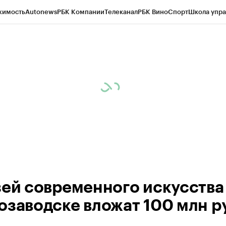
жимость
Autonews
РБК Компании
Телеканал
РБК Вино
Спорт
Школа упра
ипто
РБК Бизнес-среда
Дискуссионный клуб
Исследования
Кредитные 
Экономика
Бизнес
Технологии и медиа
Финансы
Рынок наличной валю
зей современного искусства
озаводске вложат 100 млн р