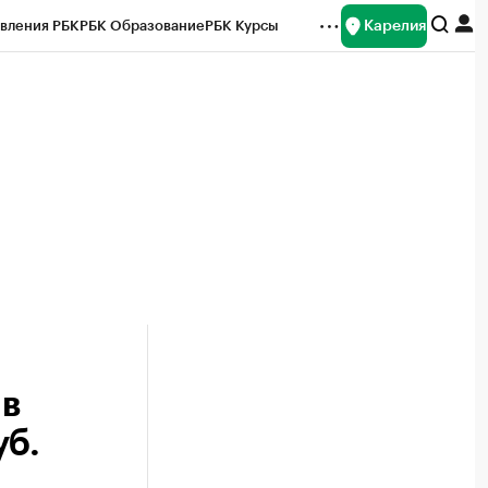
Карелия
вления РБК
РБК Образование
РБК Курсы
рейтинги
Франшизы
Газета
Спецпроекты СПб
ты
 в
уб.