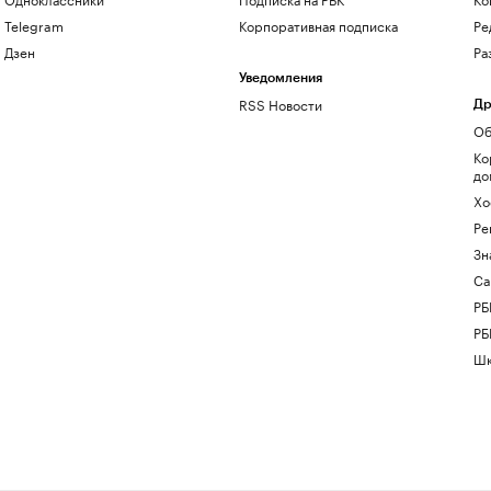
Telegram
Корпоративная подписка
Ре
Дзен
Ра
Уведомления
RSS Новости
Др
Об
Ко
до
Хо
Ре
Зн
Са
РБ
РБ
Шк