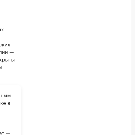
ых
ских
лии —
ткрыты
ы
нным
ке в
ет —