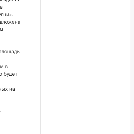
в
гни».
 вложена
ом
 площадь
м в
о будет
ных на
—