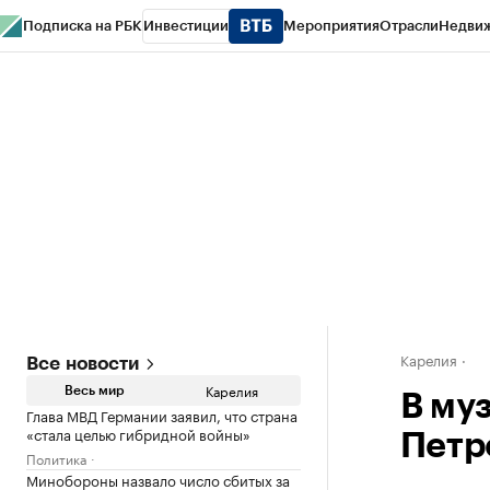
Подписка на РБК
Инвестиции
Мероприятия
Отрасли
Недви
РБК Life
Тренды
Визионеры
Национальные проекты
Город
Стиль
Кр
Конференции СПб
Спецпроекты
Проверка контрагентов
Политика
Карелия
Все новости
Карелия
Весь мир
В му
Глава МВД Германии заявил, что страна
«стала целью гибридной войны»
Петр
Политика
Минобороны назвало число сбитых за