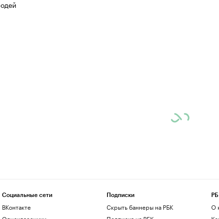
одей
Социальные сети
Подписки
РБ
ВКонтакте
Скрыть баннеры на РБК
О 
Одноклассники
Подписка на РБК
Ко