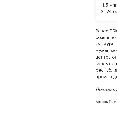
-1,5 мл
2024 о
Ранее РБ
созданног
культурны
музея изо
центра о
здесь про
республи
производ
Повтор пу
Авторы
Теги