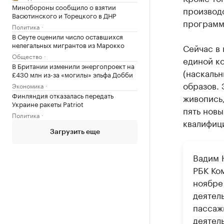
Минобороны сообщило о взятии
производ
Васютинского и Торецкого в ДНР
программ
Политика
В Сеуте оценили число оставшихся
нелегальных мигрантов из Марокко
Сейчас в
Общество
единой к
В Британии изменили энергопроект на
(наскаль
£430 млн из-за «могилы» эльфа Добби
образов.
Экономика
Финляндия отказалась передать
живопись,
Украине ракеты Patriot
пять новы
Политика
квалифиц
Загрузить еще
Вадим 
РБК Ко
ноябре
деятел
пассаж
деятел