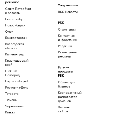
регионов
Уведомления
Санкт-Петербург
RSS Новости
и область
Екатеринбург
РБК
Новосибирск
О компании
Омск
Контактная
Башкортостан
информация
Вологодская
Редакция
область
Размещение
Калининград
рекламы
Краснодарский
край
Другие
Нижний
продукты
Новгород
РБК
Пермский край
Облако для
бизнеса
Ростов-на-Дону
Корпоративный
Татарстан
регистратор
Тюмень
доменов
Черноземье
Хостинг
сайтов
Кавказ