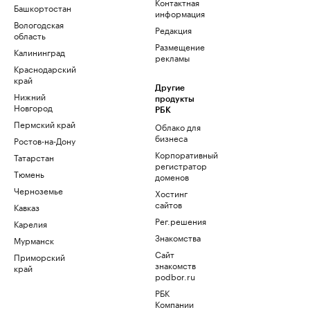
Контактная
Башкортостан
информация
Вологодская
Редакция
область
Размещение
Калининград
рекламы
Краснодарский
край
Другие
Нижний
продукты
Новгород
РБК
Пермский край
Облако для
бизнеса
Ростов-на-Дону
Корпоративный
Татарстан
регистратор
Тюмень
доменов
Черноземье
Хостинг
сайтов
Кавказ
Рег.решения
Карелия
Знакомства
Мурманск
Сайт
Приморский
знакомств
край
podbor.ru
РБК
Компании