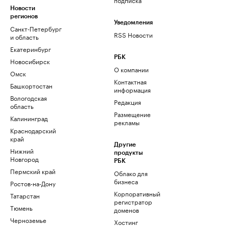
Новости
регионов
Уведомления
Санкт-Петербург
RSS Новости
и область
Екатеринбург
РБК
Новосибирск
О компании
Омск
Контактная
Башкортостан
информация
Вологодская
Редакция
область
Размещение
Калининград
рекламы
Краснодарский
край
Другие
Нижний
продукты
Новгород
РБК
Пермский край
Облако для
бизнеса
Ростов-на-Дону
Корпоративный
Татарстан
регистратор
Тюмень
доменов
Черноземье
Хостинг