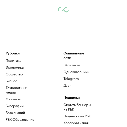
Рубрики
Социальные
сети
Политика
ВКонтакте
Экономика
Одноклассники
Общество
Telegram
Бизнес
Дзен
Технологии и
медиа
Финансы
Подписки
Скрыть баннеры
Биографии
на РБК
База знаний
Подписка на РБК
РБК Образование
Корпоративная
подписка