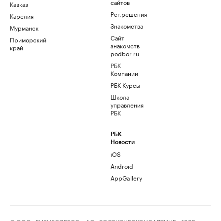
сайтов
Кавказ
Рег.решения
Карелия
Знакомства
Мурманск
Сайт
Приморский
знакомств
край
podbor.ru
РБК
Компании
РБК Курсы
Школа
управления
РБК
РБК
Новости
iOS
Android
AppGallery