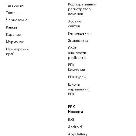
Корпоративный
Татарстан
регистратор
Тюмень
доменов
Черноземье
Хостинг
сайтов
Кавказ
Рег.решения
Карелия
Знакомства
Мурманск
Сайт
Приморский
знакомств
край
podbor.ru
РБК
Компании
РБК Курсы
Школа
управления
РБК
РБК
Новости
iOS
Android
AppGallery