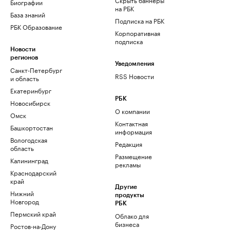
Биографии
на РБК
База знаний
Подписка на РБК
РБК Образование
Корпоративная
подписка
Новости
регионов
Уведомления
Санкт-Петербург
RSS Новости
и область
Екатеринбург
РБК
Новосибирск
О компании
Омск
Контактная
Башкортостан
информация
Вологодская
Редакция
область
Размещение
Калининград
рекламы
Краснодарский
край
Другие
Нижний
продукты
Новгород
РБК
Пермский край
Облако для
бизнеса
Ростов-на-Дону